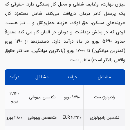
میزان مهارت، وظایف شغلی و محل کار بستگی دارد. حقوقی که
یک پرسنل کادر درمان دریافت می‌کند، شامل دستمزد کار،
هزینه‌های مسکن، حق اولاد، هزینه حمل‌ونقل و … نیز هست.
فردی که در بخش بهداشت و درمان در آلمان کار می کند معمولاً
حدود 5690 یورو در ماه درآمد دارد. دستمزدها از 1190 یورو
(کمترین میانگین) تا 17000 یورو (بالاترین میانگین، حداکثر حقوق
واقعی بالاتر است) متغیر است.
مشاغل
درآمد
مشاغل
درآمد
3,940
رادیولوژیست
9790 یورو
تکنسین بیهوشی
یورو
تکنسین رادیولوژی
4,330 EUR
متخصص بیهوشی
11800 یورو