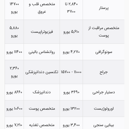
2,840 تا
متخصص قلب و
14700
پرستار
3700
عروق
یورو
متخصص مراقبت از
5,880
5,610 یورو
فیزیوتراپیست
پوست
یورو
سونوگرافی
4,270 یورو
روانشناس بالینی
11400 یورو
2,360
جراح
11000 - 15700
تکنسین دندانپزشکی
یورو
دستیار جراحی
3690 یورو
دندانپزشک
8660 یورو
اورولوژیست
13200 یورو
متخصص پوست
10600 یورو
بینایی سنجی
3,400 یورو
متخصص تغذیه
7,210 یورو