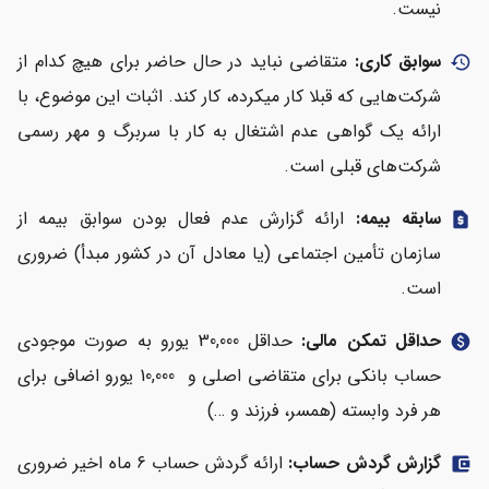
نیست.
سوابق کاری:
متقاضی نباید در حال حاضر برای هیچ کدام از
history
شرکت‌هایی که قبلا کار میکرده، کار کند. اثبات این موضوع، با
ارائه یک گواهی عدم اشتغال به کار با سربرگ و مهر رسمی
شرکت‌های قبلی است.
سابقه بیمه:
ارائه گزارش عدم فعال بودن سوابق بیمه از
request_page
سازمان تأمین اجتماعی (یا معادل آن در کشور مبدأ) ضروری
است.
حداقل تمکن مالی:
حداقل 30,000 یورو به صورت موجودی
paid
حساب بانکی برای متقاضی اصلی و 10,000 یورو اضافی برای
هر فرد وابسته (همسر، فرزند و …)
گزارش گردش حساب:
ارائه گردش حساب 6 ماه اخیر ضروری
account_balance_wallet