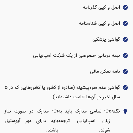
اصل و کپی گذرنامه
check_circle
اصل و کپی شناسنامه
check_circle
گواهی پزشکی
check_circle
بیمه درمانی خصوصی از یک شرکت اسپانیایی
check_circle
نامه تمکن مالی
check_circle
گواهی عدم سوءپیشینه (صادره از کشور یا کشورهایی که در ۵
check_circle
سال اخیر در آن‌ها اقامت داشته‌اید)
نکته:
👈 تمامی مدارک باید به
👈 مدارک در صورت نیاز
lightbulb
زبان اسپانیایی ترجمه
باید دارای مهر آپوستیل
شوند.
باشند.