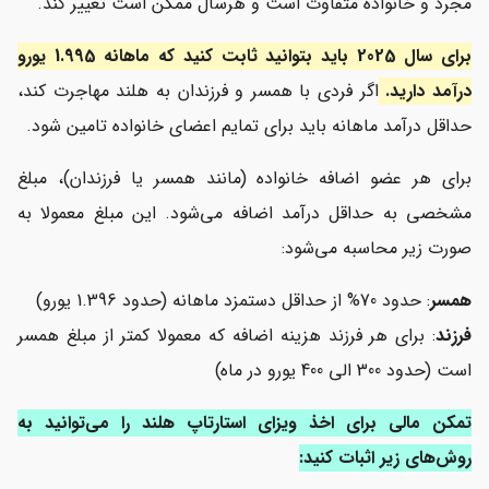
مجرد و خانواده متفاوت است و هرسال ممکن است تغییر کند.
برای سال 2025 باید بتوانید ثابت کنید که م
اهانه 1.995 یورو
درآمد دارید.
اگر فردی با همسر و فرزندان به هلند مهاجرت کند،
حداقل درآمد ماهانه باید برای تمایم اعضای خانواده تامین شود.
برای هر عضو اضافه خانواده (مانند همسر یا فرزندان)، مبلغ
مشخصی به حداقل درآمد اضافه می‌شود. این مبلغ معمولا به
صورت زیر محاسبه می‌شود:
همسر
: حدود 70% از حداقل دستمزد ماهانه (حدود 1.396 یورو)
فرزند
: برای هر فرزند هزینه اضافه که معمولا کمتر از مبلغ همسر
است (حدود 300 الی 400 یورو در ماه)
تمکن مالی برای اخذ ویزای استارتاپ هلند را می‌توانی
د به
روش‌های زیر اثبات کنید: