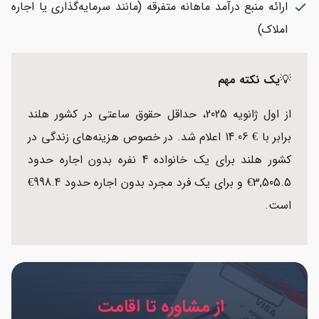
ارائه منبع درآمد ماهانه متفرقه (مانند سرمایه‌گذاری یا اجاره
check
املاک)
💡
یک نکته مهم
از اول ژانویه 2025، حداقل حقوق ساعتی در کشور هلند
برابر با € 14.06 اعلام شد. در خصوص هزینه‌های زندگی در
کشور هلند برای یک خانواده 4 نفره بدون اجاره حدود
3,505.5€ و برای یک فرد مجرد بدون اجاره حدود 998.4€
است.
از مشاوره تا اقامت