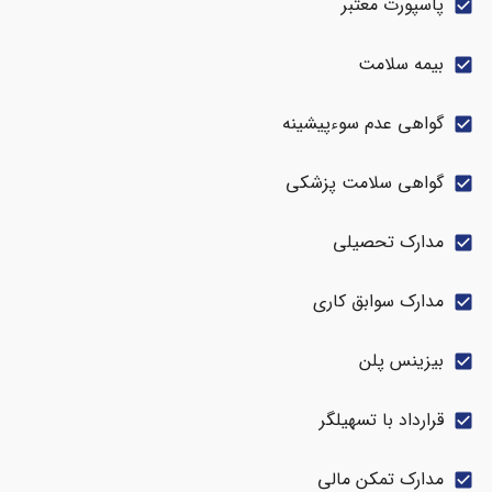
پاسپورت معتبر
check_box
بیمه سلامت
check_box
گواهی عدم سوءپیشینه
check_box
گواهی سلامت پزشکی
check_box
مدارک تحصیلی
check_box
مدارک سوابق کاری
check_box
بیزینس پلن
check_box
قرارداد با تسهیلگر
check_box
مدارک تمکن مالی
check_box