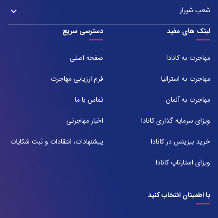
آدرس:
021-37972000
021-43000054
شعب شیراز
keyboard_arrow_down
مشهد، بلوار هفت تیر نبش هفت تیر ۸ برج اداری آرمیتاژ طبقه ۱۶ واحد ۱۶۰۵
تلفن:
شعبه 1
لینک های مفید
دسترسی سریع
051-31737000
آدرس:
شیراز ، خیابان ستارخان، مجتمع شیراز مال، طبقه ۶ واحد ۶۰۷
مهاجرت به کانادا
صفحه اصلی
تلفن:
071-91097097
مهاجرت به استرالیا
فرم ارزیابی مهاجرت
شعبه 2
مهاجرت به آلمان
تماس با ما
آدرس:
شیراز بلوار امیر کبیر روبروی خیابان باغ حوض ساختمان برج صنعت طبقه ۴
ویزای سرمایه گذاری کانادا
اخبار مهاجرتی
پلاک ۴۱۵
تلفن:
خرید بیزینس در کانادا
پیشنهادات، انتقادات و ثبت شکایات
071-38385357
ویزای استارتاپ کانادا
با اطمینان انتخاب کنید