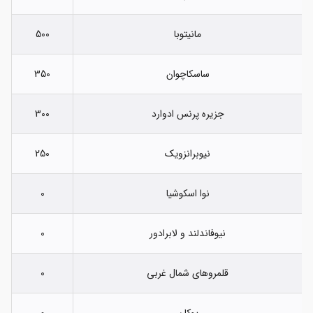
مانیتوبا
500
ساسکاچوان
350
جزیره پرنس ادوارد
300
نیوبرانزویک
250
نوا اسکوشیا
0
نیوفاندلند و لابرادور
0
قلمروهای شمال غربی
0