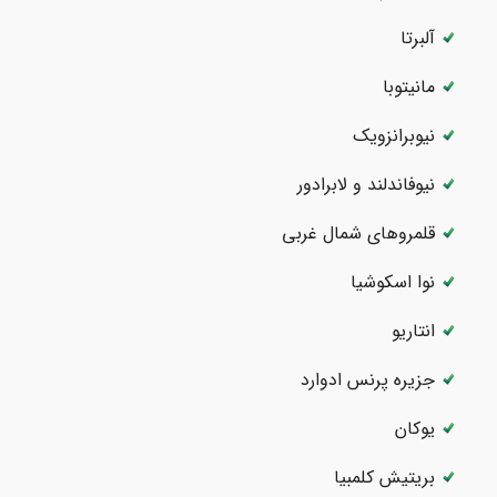
آلبرتا
مانیتوبا
نیوبرانزویک
نیوفاندلند و لابرادور
قلمروهای شمال غربی
نوا اسکوشیا
انتاریو
جزیره پرنس ادوارد
یوکان
بریتیش کلمبیا