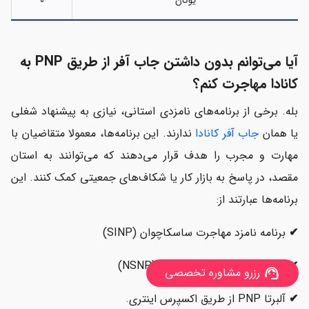
یوکان
0
آیا می‌توانم بدون داشتن جاب آفر از طریق PNP به
کانادا مهاجرت کنم؟
بله. برخی از برنامه‌های نامزدی استانی، نیازی به پیشنهاد شغلی
یا همان
جاب آفر کانادا
ندارند. این برنامه‌ها، معمولا متقاضیان با
مهارت و مجرب را هدف قرار می‌دهند که می‌توانند به استان
مقصد، در پاسخ به بازار کار یا شکاف‌های جمعیتی کمک کنند. این
برنامه‌ها عبارتند از:
✔
برنامه نامزد مهاجرت ساسکاچوان (SINP)
✔
برنامه نامزدهای نوا اسکوشیا (NSNP)
رزرو مشاوره تخصصی
support_agent
✔
آلبرتا PNP از طریق اکسپرس اینتری.