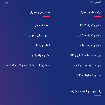
021-43000054
شعب شیراز
keyboard_arrow_down
مشهد، بلوار هفت تیر نبش هفت تیر ۸ برج اداری آرمیتاژ طبقه ۱۶ واحد ۱۶۰۵
تلفن:
شعبه 1
لینک های مفید
دسترسی سریع
051-31737000
آدرس:
شیراز ، خیابان ستارخان، مجتمع شیراز مال، طبقه ۶ واحد ۶۰۷
مهاجرت به کانادا
صفحه اصلی
تلفن:
071-91097097
مهاجرت به استرالیا
فرم ارزیابی مهاجرت
شعبه 2
مهاجرت به آلمان
تماس با ما
آدرس:
شیراز بلوار امیر کبیر روبروی خیابان باغ حوض ساختمان برج صنعت طبقه ۴
ویزای سرمایه گذاری کانادا
اخبار مهاجرتی
پلاک ۴۱۵
تلفن:
خرید بیزینس در کانادا
پیشنهادات، انتقادات و ثبت شکایات
071-38385357
ویزای استارتاپ کانادا
با اطمینان انتخاب کنید