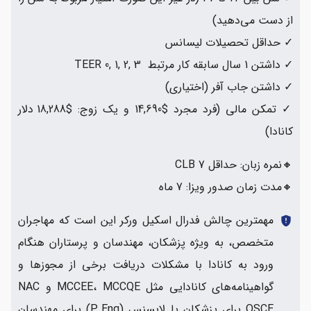
از دست می‌دهید)
✓ حداقل تحصیلات لیسانس
✓ داشتن 1 سال سابقه کار مرتبط TEER 0, 1, 2, 3
✓ داشتن جاب آفر (اختیاری)
✓ تمکن مالی (فرد مجرد $14,690 و یک زوج: $18,288 دلار
کانادا)
🔸نمره زبان: حداقل CLB 7
🔸مدت زمان صدور ویزا: 7 ماه
مهمترین چالش فدرال اسکیل ورکر این است که مهاجران
gpp_maybe
متخصص، به ویژه پزشکان، مهندسان و پرستاران هنگام
ورود به کانادا با مشکلات دریافت برخی از مجوزها و
گواهینامه‌های کانادایی مثل MCCEE، MCCQE و NAC
OSCE برای پزشکان یا لایسنس (P.Eng) برای مهندسان