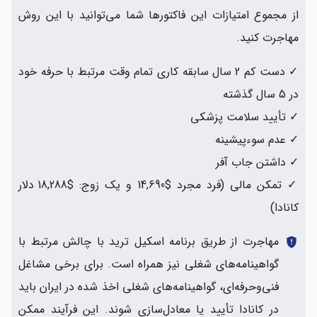
از مجموع امتیازات این فاکتورها شما می‌توانید با این روش
مهاجرت کنید.
✓ دست کم 2 سال سابقه کاری تمام وقت مرتبط با حرفه خود
در 5 سال گذشته
✓ تأیید سلامت پزشکی
✓ عدم سوءپیشینه
✓ داشتن جاب آفر
✓ تمکن مالی (فرد مجرد $14,690 و یک زوج: $18,288 دلار
کانادا)
مهاجرت از طریق برنامه اسکیل ترید با چالش مرتبط با
gpp_maybe
گواهینامه‌های شغلی نیز همراه است. برای برخی مشاغل
فنی‌و‌حرفه‌ای، گواهینامه‌های شغلی اخذ شده در ایران باید
در کانادا تأیید یا معادل‌سازی شوند. این فرآیند ممکن