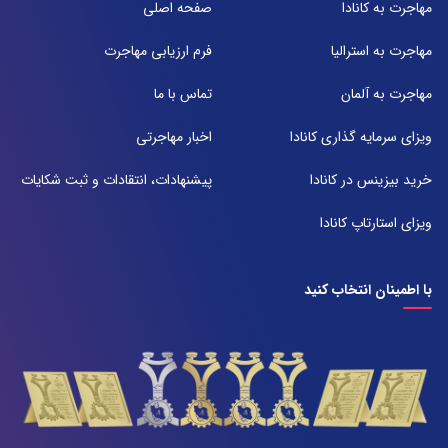
مهاجرت به کانادا
صفحه اصلی
تلفن:
071-91097097
مهاجرت به استرالیا
فرم ارزیابی مهاجرت
شعبه 2
مهاجرت به آلمان
تماس با ما
آدرس:
شیراز بلوار امیر کبیر روبروی خیابان باغ حوض ساختمان برج صنعت طبقه ۴
ویزای سرمایه گذاری کانادا
اخبار مهاجرتی
پلاک ۴۱۵
تلفن:
خرید بیزینس در کانادا
پیشنهادات، انتقادات و ثبت شکایات
071-38385357
ویزای استارتاپ کانادا
با اطمینان انتخاب کنید