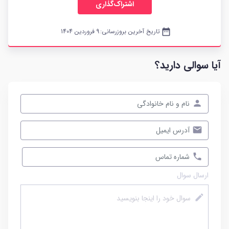
اشتراک‌گذاری
date_range
تاریخ آخرین بروزرسانی:
9 فروردین 1404
آیا سوالی دارید؟
ارسال سوال