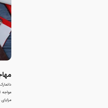
ن
و
ن
خ
*
مهاج
دانمارک
مواجه ا
مزایای م