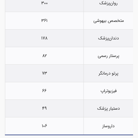
روان‌پزشک
300
متخصص بیهوشی
361
دندان‌پزشک
178
پرستار رسمی
82
پرتو درمانگر
73
فیزیوتراپ
66
دستیار پزشک
49
داروساز
106