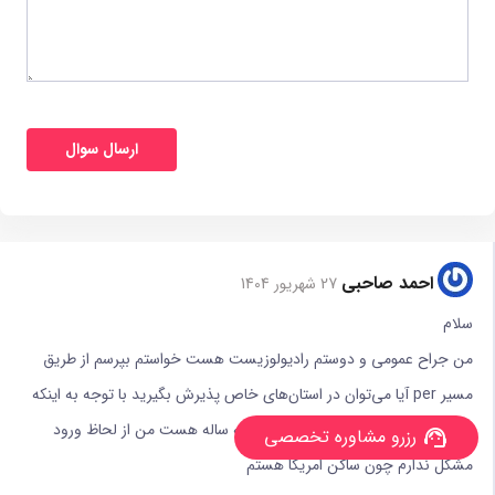
احمد صاحبی
27 شهریور 1404
سلام
من جراح عمومی و دوستم رادیولوزیست هست خواستم بپرسم از طریق
مسیر per آیا می‌توان در استان‌های خاص پذیرش بگیرید با توجه به اینکه
رشته جراحی چهار سال و رادیو لوژی سه ساله هست من از لحاظ ورود
رزرو مشاوره تخصصی
support_agent
مشکل ندارم چون ساکن امریکا هستم