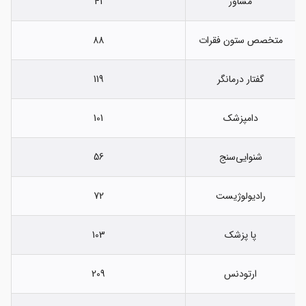
مشاور
41
متخصص ستون فقرات
88
گفتار درمانگر
119
دامپزشک
101
شنوایی‌سنج
56
رادیولوژیست
72
پا پزشک
103
ارتودنس
209