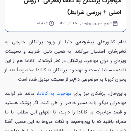
مهاجرت پزشکان به کانادا (معرفی 3 روش
اصلی + بررسی شرایط)
date_range
تاریخ آخرین بروزرسانی:
25 آذر 1404
query_builder
6 دقیقه
تمام کشورهای پیشرفته‌ی دنیا از ورود پزشکان خارجی به
کشورشان، استقبال می‌کنند. به همین دلیل، شرایط و تسهیلات
ویژه‌ای را برای مهاجرت پزشکان در نظر گرفته‌اند. کانادا هم از این
قاعده مستثنا نیست و مهاجرت پزشکان به کانادا مخصوصاً بعد از
بحران کرونا به موضوعی داغ‌تر از همیشه تبدیل شده است.
بااین‌حال، پزشکان نیز برای
مهاجرت به کانادا
، مانند هر فرایند
مهاجرتی دیگر، باید مسیر خاصی را طی کنند. اگر پزشک هستید
و قصد مهاجرت به کانادا را دارید، تا انتهای این مطلب با ما
همراه باشید که با پیچ‌وخم‌ها و نکات مربوط به این مسیر، آشنا
شوید. ما در این مطلب از پارسی کانادا به بررسی شرایط مهاجرت