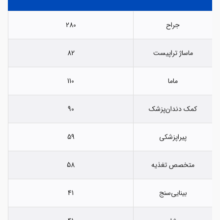
جراح
280
ماساژ تراپیست
82
ماما
110
کمک دندان‌پزشک
90
پیراپزشکی
59
متخصص تغذیه
58
بینایی‌سنج
41