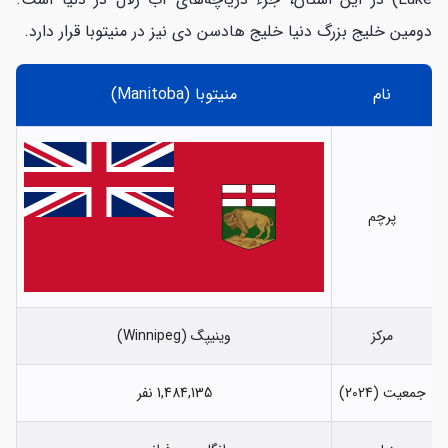
دومین خلیج بزرگ دنیا خلیج هادسن دی نیز در منیتوبا قرار دارد.
نام
منیتوبا (Manitoba)
پرچم
مرکز
وینیپگ (Winnipeg)
جمعیت (2024)
1,484,135 نفر