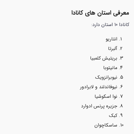
معرفی استان های کانادا
کانادا 10 استان دارد:
انتاریو
آلبرتا
بریتیش کلمبیا
مانیتوبا
نیوبرانزویک
نیوفاندلند و لابرادور
نوا اسکوشیا
جزیره پرنس ادوارد
کبک
ساسکاچوان