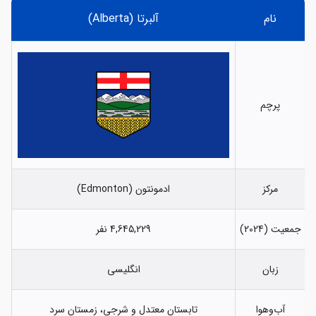
نام
آلبرتا (Alberta)
پرچم
مرکز
ادمونتون (Edmonton)
جمعیت (2024)
4,645,229 نفر
زبان
انگلیسی
آب‌وهوا
تابستان معتدل و شرجی، زمستان سرد