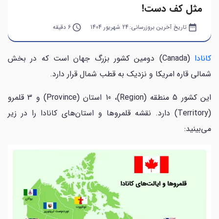
مثل کف دست!
date_range
تاریخ آخرین بروزرسانی:
24 شهریور 1404
query_builder
6 دقیقه
کانادا
(Canada) دومین کشور بزرگ جهان است که در بخش
شمالی قاره امریکا و نزدیک به قطب شمال قرار دارد.
این کشور 5 منطقه (Region)، 10 استان (Province) و 3 قلمرو
(Territory) دارد. نقشه قلمروها و استان‌های کانادا را در زیر
می‌بینید: