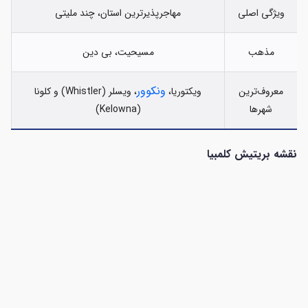
ویژگی اصلی
مهاجرپذیرترین استان، چند ملیتی
مذهب
مسیحیت، بی دین
ونکوور
معروف‌ترین
ویکتوریا،
، ویسلر (Whistler) و کلونا
شهرها
(Kelowna)
نقشه بریتیش کلمبیا