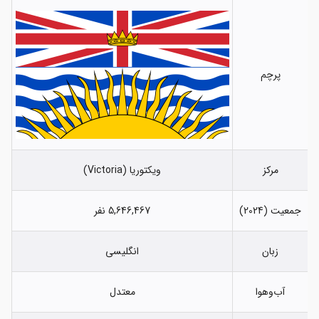
پرچم
مرکز
ویکتوریا (Victoria)
جمعیت (2024)
5,646,467 نفر
زبان
انگلیسی
آب‌وهوا
معتدل