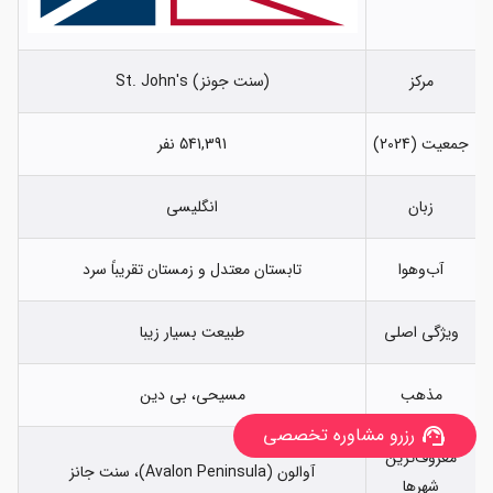
مرکز
(سنت جونز) St. John's
جمعیت (2024)
541,391 نفر
زبان
انگلیسی
آب‌وهوا
تابستان معتدل و زمستان تقریباً سرد
ویژگی اصلی
طبیعت بسیار زیبا
مذهب
مسیحی، بی دین
رزرو مشاوره تخصصی
support_agent
معروف‌ترین
آوالون (Avalon Peninsula)، سنت جانز
شهرها