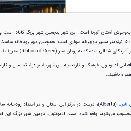
جالب باشد که شهر ادمونتون کانادا، دارای بیش از 160 کیلومتر مسیر دوچرخه سواری است! همچنی
شده که به روبان سبز (Ribbon of Green) معروف است.
افیایی ادمونتون، فرهنگ و تاریخچه این شهر، آب‌وهوا، تحصیل و کار د
همراه باشید…
آلبرتا
(Alberta)، درست در مرکز این استان و در امتداد رودخانه ساسکاچوان شمالی و در فاصله 300 کیلومتری شمال
 استان محسوب می‌شود، واقع شده است. ادمونتون، دومین شهر بزرگ ای