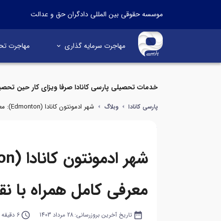
موسسه حقوقی بین المللی دادگران حق و عدالت
مهاجرت سرمایه گذاری
مهاجرت تح
خدمات تحصیلی پارسی کانادا صرفا ویزای کار حین تحصی
شهر ادمونتون کانادا (Edmonton): معرفی کامل همراه با نقشه و تصاویر
پارسی کانادا
وبلاگ
معرفی کامل همراه با نق
date_range
تاریخ آخرین بروزرسانی:
28 مرداد 1403
query_builder
6 دقیقه