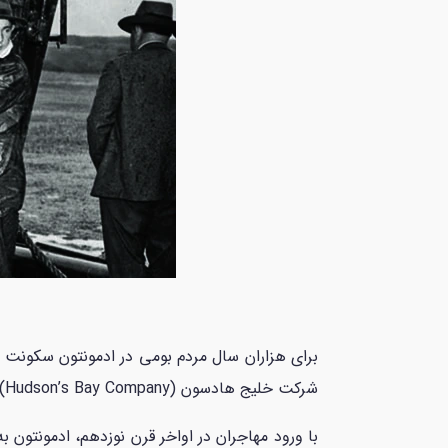
برای هزاران سال مردم بومی در ادمونتون سکونت د
شرکت خلیج هادسون (Hudson’s Bay Company) در سال 1795 تأسیس و به یک مرکز تجاری مهم در منطقه تبدیل شد.