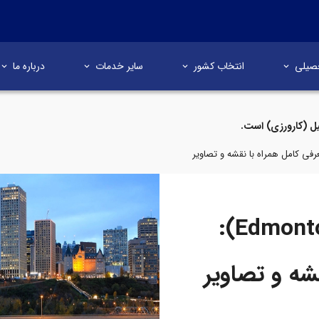
صیلی
انتخاب کشور
سایر خدمات
درباره ما
ل (کارورزی) است.
شهر ادمونتون کانادا (Edmonton):
شه و تصاویر