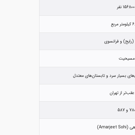
15680 نفر
 مربع
(رایج) و فرانسوی
مسیحیت
ن‌های بسیار سرد و تابستان‌های معتدل
7 و 587
Amarjee)