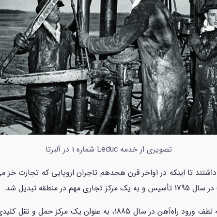
تصویری از خدمه Leduc شماره 1 در آلبرتا
اشتند تا اینکه در اواخر قرن هجدهم تاجران اروپایی که تجارت خز می‌
با ورود مهاجران در اواخر قرن نوزدهم، ادمونتون به لطف ورود راه‌آهن د