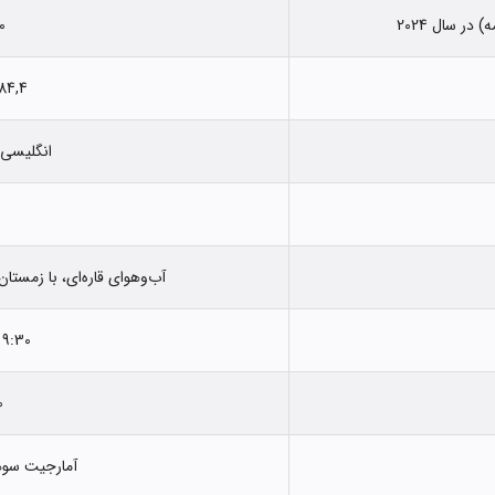
ر سال 2024
00
684,4 کیلومتر
انگلیسی 
آب‌وهوای قاره‌ای، با زمستا
9:30 عقب‌تر از تهران
80
آمارجیت سوهی (t Sohi