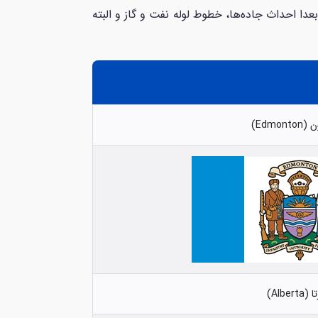
توسعه ادمونتون و سکونت مردم در این شهر، حمل‌ونقل آن است. به‌واسطه ظهور راه‌آهن در اوایل دهه 1900 و بعدا احداث جاده‌ها، خطوط لوله نفت و گاز و البته
Edmon)
Alberta)