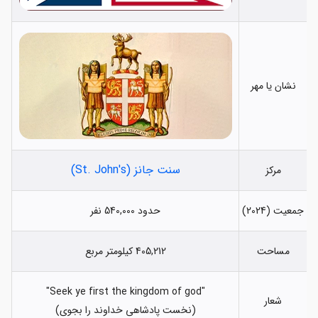
نشان یا مهر
سنت جانز (St. John's)
مرکز
جمعیت (2024)
حدود 540,000 نفر
مساحت
405,212 کیلومتر مربع
"Seek ye first the kingdom of god"
شعار
(نخست پادشاهی خداوند را بجوی)