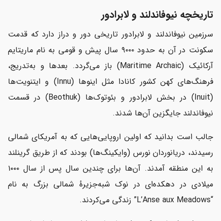
تاریخچه نیوفاندلند و لابرادور
سرزمین نیوفاندلند و لابرادور تاریخی دور و دراز دارد که قدمت
سکونت در آن به حدود ۹۰۰۰ سال پیش و قومی به نام ماریتایم
آرکائیک (Maritime Archaic) باز می‌گردد. بعدها و به‌تدریج،
فرهنگ‌های کهن کشور کانادا مثل اینوها (Innu) و ایتنویت‌ها
(Inuit) در بخش لابرادور و بئوتوک‌ها (Beothuk) در قسمت
نیوفاندلند جایگزین آن‌ها شدند.
جالب است بدانید که اولین اروپایی‌هایی که به آمریکای شمالی
رسیدند، دریانوردان نورس (وایکینگ‌ها) بودند که از طریق گرینلند
به این منطقه آمدند. آن‌ها برای چندین سال پس از سال ۱۰۰۰
میلادی در دهکده‌ای در نوک شبه‌جزیرهٔ شمالی بزرگ به نام
“L’Anse aux Meadows” زندگی می‌کردند.