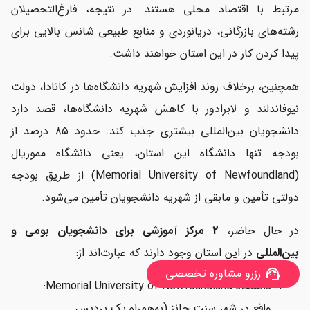
مرتبط با اقتصاد محلی هستند. در نتیجه، فارغ‌التحصیلان
رشته‌های بازرگانی، دریانوردی و منابع طبیعی شانس بالایی برای
پیدا کردن کار در این استان خواهند داشت.
همچنین، برخلاف روند افزایش شهریه دانشگاه‌ها در کانادا، دولت
نیوفاندلند و لابرادور با کاهش شهریه دانشگاه‌ها، قصد دارد
دانشجویان بین‌المللی بیشتری جذب کند. حدود ۸۵ درصد از
بودجه تنها دانشگاه این استان، یعنی دانشگاه مموریال
(Memorial University of Newfoundland) از طریق بودجه
دولتی تأمین و مابقی از شهریه دانشجویان تأمین می‌شود.
در حال حاضر،
2 مرکز آموزشی برای دانشجویان بومی و
بین‌المللی
در این استان وجود دارند که عبارت‌اند از:
رزرو مشاوره تخصصی
support_agent
دانشگاه Memorial University of Newfoundland:
واقع در شهر سنت جانز (به‌همراه یک پردیس