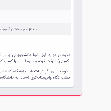
حداقل نمره 550 در آزمون کتبی، حداقل نمره 21 در آزمون کامپیوتری و حداقل نمره 92 در آزمون آنلاین تافل (تافل ITP پذیرفته نمی‌شود.)
تکمیلی) شرکت کرده و نمره قبولی را کسب کنند. آزمون GRE به رشته تحصیلی خاصی مربوط نیست و به‌صورت ا
علاوه بر این اگر در انتخاب دانشگاه کاناد
مطلب نگاه واقع‌بینانه‌تری نسبت به دانشگاه