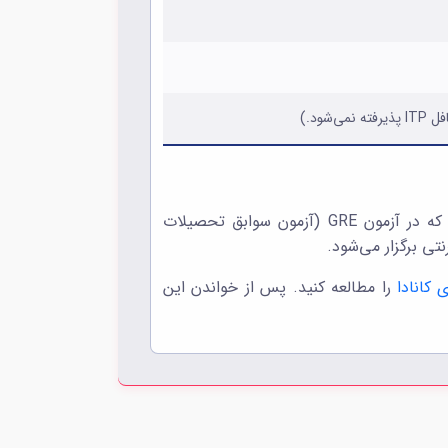
علاوه بر موارد فوق تنها دانشجویانی برای تحصیل در مقطع کارشناسی ارشد دانشگاه UNB پذیرفته خواهند شد که در آزمون GRE (آزمون سوابق تحصیلات
 کانادا
را مطالعه کنید. پس از خواندن این