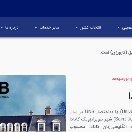
صیلی
انتخاب کشور
سایر خدمات
درباره ما
ل (کارورزی) است.
 بورسیه‌ها
دانشگاه نیوبرانزویک (University of New Brunswick) یا به‌اختصار UNB در سال
1785 در فردریک (Fredericton) و سنت جان (Saint John) شهر نیوبرانزویک کانادا
 انگلیسی‌زبان کانادا محسوب