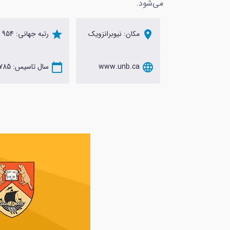
می‌شود.
location_on
مکان: نیوبرانزویک
star
رتبه جهانی: 954
language
www.unb.ca
calendar_today
سال تاسیس: 1785