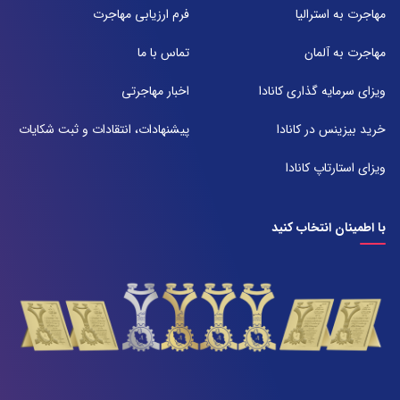
071-91097097
مهاجرت به استرالیا
فرم ارزیابی مهاجرت
شعبه 2
مهاجرت به آلمان
تماس با ما
آدرس:
شیراز بلوار امیر کبیر روبروی خیابان باغ حوض ساختمان برج صنعت طبقه ۴
ویزای سرمایه گذاری کانادا
اخبار مهاجرتی
پلاک ۴۱۵
تلفن:
خرید بیزینس در کانادا
پیشنهادات، انتقادات و ثبت شکایات
071-38385357
ویزای استارتاپ کانادا
با اطمینان انتخاب کنید