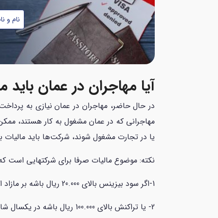
نام
شماره
و
موبایل
نام
*
خانوادگی
*
آیا مهاجران در عمان باید م
در حال حاضر، مهاجران در عمان نیازی به پرداخت
مهاجرانی که در عمان مشغول به کار هستند، ممکن 
یا در تجارت مشغول شوند، شرکت‌ها باید مالیات بر درآمد را به میز
نکته: موضوع مالیات صرفا برای شرکتهایی است که 
1-
اگر سود بیزینس بالای
20.000
ریال باشه بر مازاد 
2-
یا تراکنش بالای
100.000
ریال باشه در یکسال ش