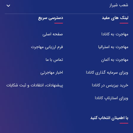
آدرس:
021-37972000
021-43000054
شعب شیراز
keyboard_arrow_down
مشهد، بلوار هفت تیر نبش هفت تیر ۸ برج اداری آرمیتاژ طبقه ۱۶ واحد ۱۶۰۵
تلفن:
شعبه 1
لینک های مفید
دسترسی سریع
051-31737000
آدرس:
شیراز ، خیابان ستارخان، مجتمع شیراز مال، طبقه ۶ واحد ۶۰۷
مهاجرت به کانادا
صفحه اصلی
تلفن:
071-91097097
مهاجرت به استرالیا
فرم ارزیابی مهاجرت
شعبه 2
مهاجرت به آلمان
تماس با ما
آدرس:
شیراز بلوار امیر کبیر روبروی خیابان باغ حوض ساختمان برج صنعت طبقه ۴
ویزای سرمایه گذاری کانادا
اخبار مهاجرتی
پلاک ۴۱۵
تلفن:
خرید بیزینس در کانادا
پیشنهادات، انتقادات و ثبت شکایات
071-38385357
ویزای استارتاپ کانادا
با اطمینان انتخاب کنید