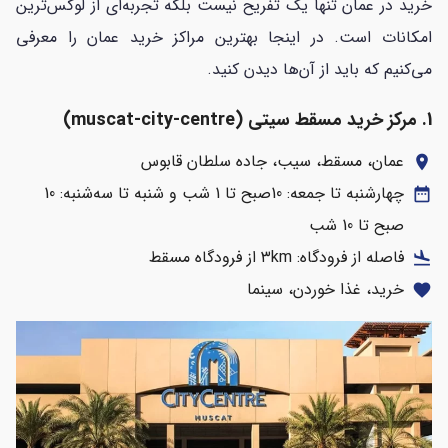
خرید در عمان تنها یک تفریح نیست بلکه تجربه‌ای از لوکس‌ترین
امکانات است. در اینجا بهترین مراکز خرید عمان را معرفی
می‌کنیم که باید از آن‌ها دیدن کنید.
1. مرکز خرید مسقط سیتی (
muscat-city-centre)
عمان، مسقط، سیب، جاده سلطان قابوس
location_on
چهارشنبه تا جمعه: 10صبح تا 1 شب و شنبه تا سه‌شنبه: 10
date_range
صبح تا 10 شب
فاصله از فرودگاه: ۳km از فرودگاه مسقط
flight_land
خرید، غذا خوردن، سینما
favorite