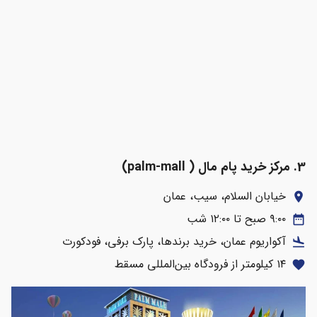
3. مرکز خرید پام مال (
palm-mall)
خیابان السلام، سیب، عمان
location_on
۹:۰۰ صبح تا ۱۲:۰۰ شب
date_range
آکواریوم عمان، خرید برندها، پارک برفی، فودکورت
flight_land
۱۴ کیلومتر از فرودگاه بین‌المللی مسقط
favorite