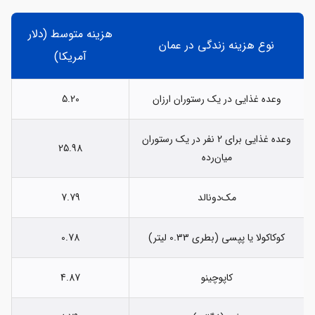
هزینه متوسط (دلار
نوع هزینه زندگی در عمان
آمریکا)
وعده غذایی در یک رستوران ارزان
5.20
وعده غذایی برای 2 نفر در یک رستوران
25.98
میان‌رده
مک‌دونالد
7.79
کوکاکولا یا پپسی (بطری 0.33 لیتر)
0.78
کاپوچینو
4.87