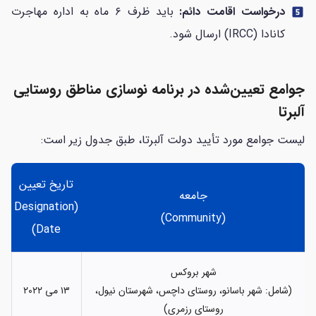
درخواست اقامت دائم:
باید ظرف ۶ ماه به اداره مهاجرت
looks_5
کانادا (IRCC) ارسال شود.
جوامع تعیین‌شده در برنامه نوسازی مناطق روستایی
آلبرتا
لیست جوامع مورد تأیید دولت آلبرتا، طبق جدول زیر است:
تاریخ تعیین
جامعه
(Designation
(Community)
Date)
شهر بروکس
(شامل: شهر باسانو، روستای داچس، شهرستان نیول،
۱۳ می ۲۰۲۲
روستای رزمری)