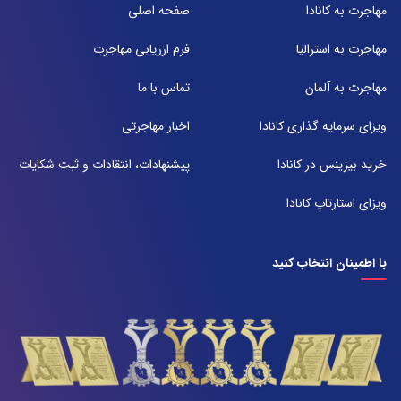
مهاجرت به کانادا
صفحه اصلی
تلفن:
071-91097097
مهاجرت به استرالیا
فرم ارزیابی مهاجرت
شعبه 2
مهاجرت به آلمان
تماس با ما
آدرس:
شیراز بلوار امیر کبیر روبروی خیابان باغ حوض ساختمان برج صنعت طبقه ۴
ویزای سرمایه گذاری کانادا
اخبار مهاجرتی
پلاک ۴۱۵
تلفن:
خرید بیزینس در کانادا
پیشنهادات، انتقادات و ثبت شکایات
071-38385357
ویزای استارتاپ کانادا
با اطمینان انتخاب کنید