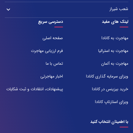
تلفن:
آدرس:
021-37972000
021-43000054
شعب شیراز
keyboard_arrow_down
مشهد، بلوار هفت تیر نبش هفت تیر ۸ برج اداری آرمیتاژ طبقه ۱۶ واحد ۱۶۰۵
تلفن:
شعبه 1
لینک های مفید
دسترسی سریع
051-31737000
آدرس:
شیراز ، خیابان ستارخان، مجتمع شیراز مال، طبقه ۶ واحد ۶۰۷
مهاجرت به کانادا
صفحه اصلی
تلفن:
071-91097097
مهاجرت به استرالیا
فرم ارزیابی مهاجرت
شعبه 2
مهاجرت به آلمان
تماس با ما
آدرس:
شیراز بلوار امیر کبیر روبروی خیابان باغ حوض ساختمان برج صنعت طبقه ۴
ویزای سرمایه گذاری کانادا
اخبار مهاجرتی
پلاک ۴۱۵
تلفن:
خرید بیزینس در کانادا
پیشنهادات، انتقادات و ثبت شکایات
071-38385357
ویزای استارتاپ کانادا
با اطمینان انتخاب کنید