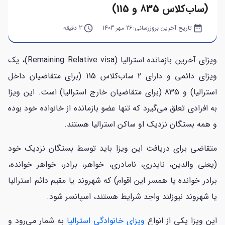
(ساب‌کلاس 835 و 115)
date_range
تاریخ آخرین بروزرسانی:
26 مهر 1403
query_builder
3 دقیقه
ویزای آخرین بازمانده استرالیا (Remaining Relative visa)، یک
ویزای دائمی و دارای 2 ساب‌کلاس 115 (برای متقاضیان داخل
استرالیا) و 835 (برای متقاضیان خارج استرالیا) است. این ویزا
به افرادی تعلق می‌گیرد که تنها عضو بازمانده از خانواده خود بوده
و همه بستگان نزدیک او ساکن استرالیا هستند.
متقاضی برای دریافت این ویزا باید توسط بستگان نزدیک خود
(یعنی والدین، ناپدری، نامادری، خواهر، برادر، خواهر خوانده،
برادر خوانده یا همسر این اقوام) که شهروند یا مقیم دائم استرالیا
یا شهروند نیوزلند واجد شرایط هستند، اسپانسر شود.
این ویزا یکی از انواع
ویزای خانوادگی استرالیا
به شمار می‌رود و