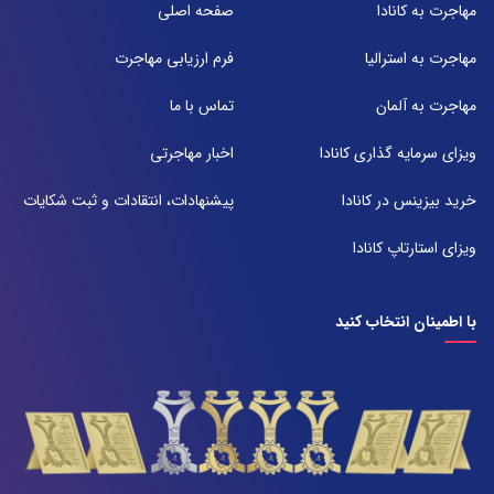
مهاجرت به کانادا
صفحه اصلی
تلفن:
071-91097097
مهاجرت به استرالیا
فرم ارزیابی مهاجرت
شعبه 2
مهاجرت به آلمان
تماس با ما
آدرس:
شیراز بلوار امیر کبیر روبروی خیابان باغ حوض ساختمان برج صنعت طبقه ۴
ویزای سرمایه گذاری کانادا
اخبار مهاجرتی
پلاک ۴۱۵
تلفن:
خرید بیزینس در کانادا
پیشنهادات، انتقادات و ثبت شکایات
071-38385357
ویزای استارتاپ کانادا
با اطمینان انتخاب کنید