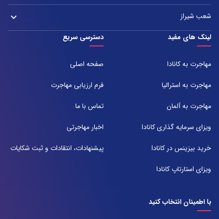
تلفن:
آدرس:
021-37972000
021-43000054
شعب شیراز
keyboard_arrow_down
مشهد، بلوار هفت تیر نبش هفت تیر ۸ برج اداری آرمیتاژ طبقه ۱۶ واحد ۱۶۰۵
تلفن:
شعبه 1
لینک های مفید
دسترسی سریع
051-31737000
آدرس:
شیراز ، خیابان ستارخان، مجتمع شیراز مال، طبقه ۶ واحد ۶۰۷
مهاجرت به کانادا
صفحه اصلی
تلفن:
071-91097097
مهاجرت به استرالیا
فرم ارزیابی مهاجرت
شعبه 2
مهاجرت به آلمان
تماس با ما
آدرس:
شیراز بلوار امیر کبیر روبروی خیابان باغ حوض ساختمان برج صنعت طبقه ۴
ویزای سرمایه گذاری کانادا
اخبار مهاجرتی
پلاک ۴۱۵
تلفن:
خرید بیزینس در کانادا
پیشنهادات، انتقادات و ثبت شکایات
071-38385357
ویزای استارتاپ کانادا
با اطمینان انتخاب کنید