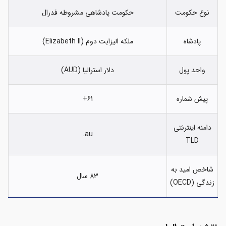
نوع حکومت
حکومت پادشاهی مشروطه فدرال
پادشاه
ملکه الیزابت دوم (Elizabeth II)
واحد پول
دلار استرالیا (AUD)
پیش شماره
61+
دامنه اینترنتی
au.
TLD
شاخص امید به
83 سال
زندگی (OECD)