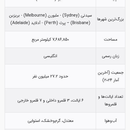
سیدنی (Sydney) - ملبورن (Melbourne) - بریزبن
بزرگ‌ترین شهرها
(Brisbane) – پرث (Perth) - آدلاید (Adelaide)
مساحت
7,686,850 کیلومتر مربع
زبان رسمی
انگلیسی
جمعیت (آخرین
حدود 27.2 میلیون نفر
آمار 2024)
تعداد ایالت‌ها و
6 ایالت، 3 قلمرو داخلی و 7 قلمرو خارجی
قلمروها
آب‌وهوا
معتدل، گرم‌وخشک، استوایی