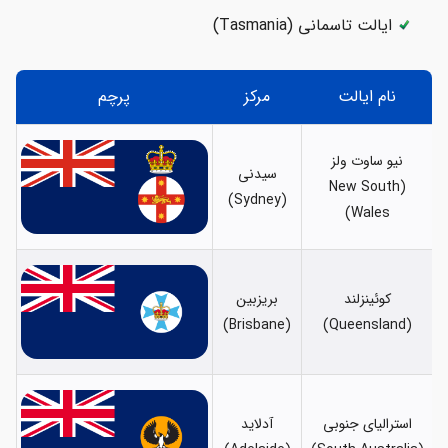
ایالت تاسمانی (Tasmania)
نام ایالت
مرکز
پرچم
نیو ساوت ولز
سیدنی
(New South
(Sydney)
Wales)
کوئینزلند
بریزبین
(Brisbane)
(Queensland)
استرالیای جنوبی
آدلاید