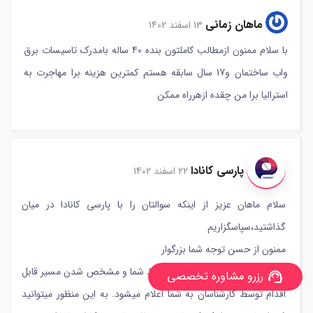
ماهان زمانی
13 اسفند 1402
با سلام ممنون ازمطالب کاملتون بنده 40 ساله بامدرک تاسیسات برق
واب ساختمان و17 سال سابقه هستم کمترین هزینه برا مهاجرت به
استرالیا برا من چقده ازهرراه ممکن
پارسی کانادا
22 اسفند 1402
سلام ماهان عزیز از اینکه سوالتان را با پارسی کانادا در میان
گذاشتید،سپاسگزاریم
ممنون از حسن توجه شما بزرگوار
هزینه ها پس از ارزیابی دقیق شرایط شما و مشخص شدن مسیر قابل
رزرو مشاوره تخصصی
support_agent
اقدام توسط کارشناسان به شما اعلام میشود. به این منظور میتوانید