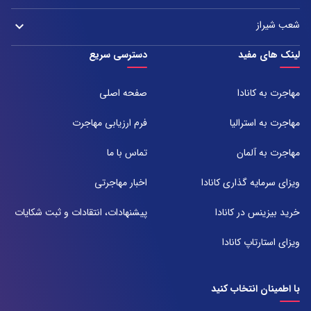
021-37921
تلفن:
آدرس:
021-37972000
021-43000054
شعب شیراز
keyboard_arrow_down
مشهد، بلوار هفت تیر نبش هفت تیر ۸ برج اداری آرمیتاژ طبقه ۱۶ واحد ۱۶۰۵
تلفن:
شعبه 1
لینک های مفید
دسترسی سریع
051-31737000
آدرس:
شیراز ، خیابان ستارخان، مجتمع شیراز مال، طبقه ۶ واحد ۶۰۷
مهاجرت به کانادا
صفحه اصلی
تلفن:
071-91097097
مهاجرت به استرالیا
فرم ارزیابی مهاجرت
شعبه 2
مهاجرت به آلمان
تماس با ما
آدرس:
شیراز بلوار امیر کبیر روبروی خیابان باغ حوض ساختمان برج صنعت طبقه ۴
ویزای سرمایه گذاری کانادا
اخبار مهاجرتی
پلاک ۴۱۵
تلفن:
خرید بیزینس در کانادا
پیشنهادات، انتقادات و ثبت شکایات
071-38385357
ویزای استارتاپ کانادا
با اطمینان انتخاب کنید