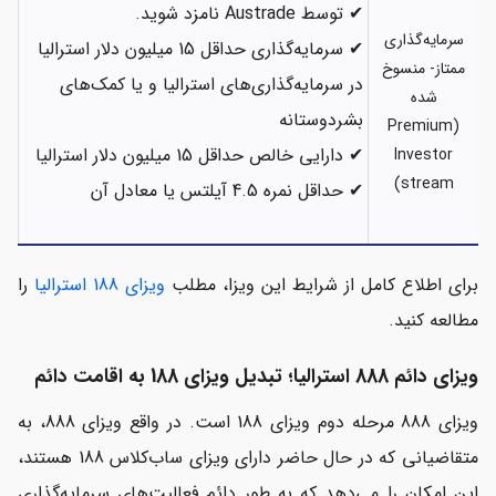
✔ توسط Austrade نامزد شوید.
سرمایه‌گذاری
✔ سرمایه‌گذاری حداقل 15 میلیون دلار استرالیا
ممتاز- منسوخ
در سرمایه‌گذاری‌های استرالیا و یا کمک‌های
شده
بشردوستانه
(Premium
✔ دارایی خالص حداقل 15 میلیون دلار استرالیا
Investor
stream)
✔ حداقل نمره 4.5 آیلتس یا معادل آن
برای اطلاع کامل از شرایط این ویزا، مطلب
ویزای 188 استرالیا
را
مطالعه کنید.
ویزای دائم 888 استرالیا؛ تبدیل ویزای 188 به اقامت دائم
ویزای 888 مرحله دوم ویزای 188 است. در واقع ویزای 888، به
متقاضیانی که در حال حاضر دارای ویزای ساب‌کلاس 188 هستند،
این امکان را می‌دهد که به طور دائم فعالیت‌های سرمایه‌گذاری