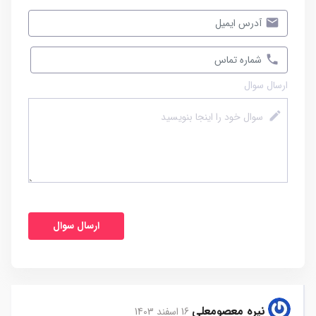
ارسال سوال
نیره معصومعلی
16 اسفند 1403