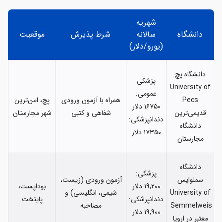
شهریه
دانشگاه
سالانه
شرط پذیرش
موقعیت
(یورو/دلار)
دانشگاه پچ
پزشکی
University of
عمومی:
Pecs
همراه با آزمون ورودی
پچ، امن‌ترین
۱۶۷۵۰ دلار
قدیمی‌ترین
شفاهی و کتبی
شهر مجارستان
دندانپزشکی:
دانشگاه
۱۷۳۵۰ دلار
مجارستان
دانشگاه
پزشکی:
سملوایس
آزمون ورودی (زیست،
19,200 دلار
بوداپست،
University of
شیمی، انگلیسی) و
دندانپزشکی:
پایتخت
Semmelweis
مصاحبه
19,900 دلار
معتبر در اروپا