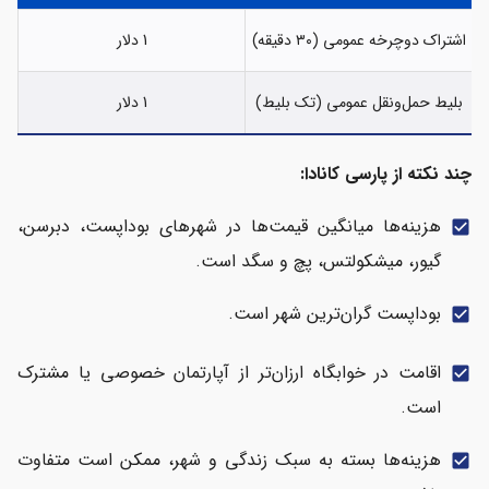
اشتراک دوچرخه عمومی (۳۰ دقیقه)
1 دلار
بلیط حمل‌ونقل عمومی (تک بلیط)
1 دلار
چند نکته از پارسی کانادا:
هزینه‌ها میانگین قیمت‌ها در شهرهای بوداپست، دبرسن،
check_box
گیور، میشکولتس، پچ و سگد است.
بوداپست گران‌ترین شهر است.
check_box
اقامت در خوابگاه ارزان‌تر از آپارتمان خصوصی یا مشترک
check_box
است.
هزینه‌ها بسته به سبک زندگی و شهر، ممکن است متفاوت
check_box