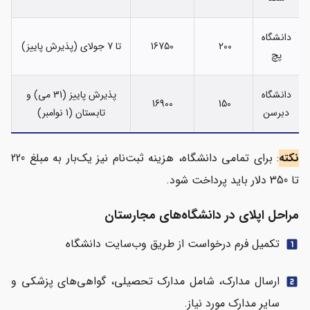
دانشگاه
200
16750
تا 7 جولای (پذیرش پاییز)
پچ
دانشگاه
پذیرش پاییز (31 می) و
16900
150
دبرسن
تابستان (1 نوامبر)
نکته
: برای تمامی دانشگاه، هزینه ثبت‌نام نیز یک‌بار به مبلغ 220
تا 350 دلار باید پرداخت شود.
مراحل اپلای در دانشگاه‌های مجارستان
تکمیل فرم درخواست از طریق وب‌سایت دانشگاه
looks_one
ارسال مدارک، شامل مدارک تحصیلی، گواهی‌های پزشکی و
looks_two
سایر مدارک مورد نیاز.