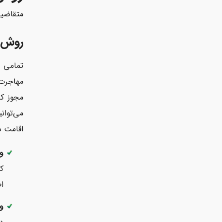
متقاضیا
روش ا
تمامی م
مهاجرت 
اقامت دا
و
کا
ا
وی