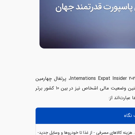
پرتغال یکی از کشورهای توسعه‌یافته حوزه شینگن است. بر اساس گزارش Internations Expat Insider 2022، پرتغال چهارمین
کشور برتر جهان برای زندگی است. همچنین از نظر سهولت در استقرار و همچنین وضعیت مالی اشخاص نیز در بین 10 کشور برتر
 عبارت‌اند از:
 نگاه
. هزینه کالاهای مصرفی - از غذا تا خودروها و وسایل جدید-