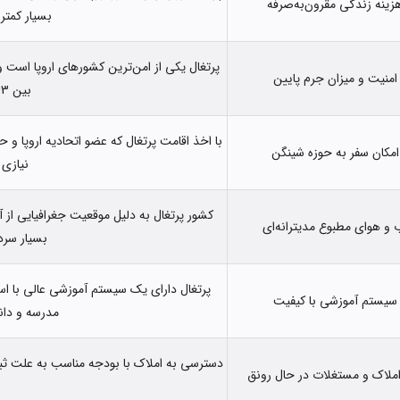
زینه زندگی مقرون‌به‌صرفه
بسیار کمتر 
امنیت و میزان جرم پایین
بین 163 کشور دنیا را دارد.
با اخذ اقامت پرتغال که عضو اتحادیه اروپا و 
امکان سفر به حوزه شینگن
نیازی 
کشور پرتغال به دلیل موقعیت جغرافیایی از 
 و هوای مطبوع مدیترانه‌ای
بسیار سرد
پرتغال دارای یک سیستم آموزشی عالی با استا
سیستم آموزشی با کیفیت
مدرسه و دان
دسترسی به املاک با بودجه مناسب به علت ثب
 املاک و مستغلات در حال رونق