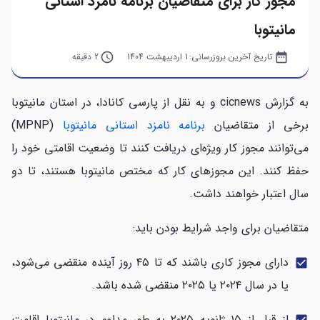
مجوز کار برای متقاضیان برنامه نامزد استانی
مانیتوبا
date_range
تاریخ آخرین بروزرسانی:
1 اردیبهشت 1404
query_builder
2 دقیقه
به گزارش cicnews و به نقل از پارسی کانادا، در استان مانیتوبا
برخی از متقاضیان
برنامه نامزد استانی مانیتوبا
(MPNP)
می‌توانند مجوز کار ویژه‌ای دریافت کنند تا وضعیت اقامتی خود را
حفظ کنند. این مجوزهای کار که مختص مانیتوبا هستند، تا دو
سال اعتبار خواهند داشت.
متقاضیان برای واجد شرایط بودن باید:
دارای مجوز کاری باشند که تا ۴۵ روز آینده منقضی می‌شود،
check_box
یا در سال ۲۰۲۴ یا ۲۰۲۵ منقضی شده باشد.
از قبل از ۱۵ ژانویه ۲۰۲۵ به طور مداوم در مانیتوبا اقامت
check_box