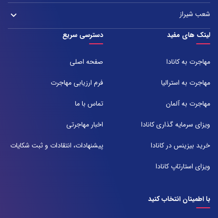
تلفن:
آدرس:
021-37972000
021-43000054
شعب شیراز
keyboard_arrow_down
مشهد، بلوار هفت تیر نبش هفت تیر ۸ برج اداری آرمیتاژ طبقه ۱۶ واحد ۱۶۰۵
تلفن:
شعبه 1
لینک های مفید
دسترسی سریع
051-31737000
آدرس:
شیراز ، خیابان ستارخان، مجتمع شیراز مال، طبقه ۶ واحد ۶۰۷
مهاجرت به کانادا
صفحه اصلی
تلفن:
071-91097097
مهاجرت به استرالیا
فرم ارزیابی مهاجرت
شعبه 2
مهاجرت به آلمان
تماس با ما
آدرس:
شیراز بلوار امیر کبیر روبروی خیابان باغ حوض ساختمان برج صنعت طبقه ۴
ویزای سرمایه گذاری کانادا
اخبار مهاجرتی
پلاک ۴۱۵
تلفن:
خرید بیزینس در کانادا
پیشنهادات، انتقادات و ثبت شکایات
071-38385357
ویزای استارتاپ کانادا
با اطمینان انتخاب کنید