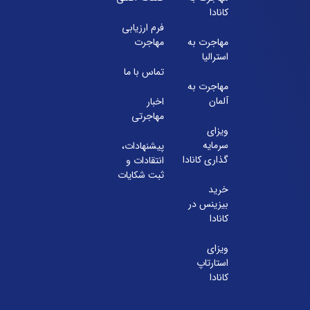
071-91097097
کانادا
فرم ارزیابی
شعبه 2
مهاجرت به
مهاجرت
استرالیا
آدرس:
شیراز بلوار امیر کبیر روبروی خیابان باغ حوض ساختمان بر
تماس با ما
طبقه ۴ پلاک ۴۱۵
مهاجرت به
تلفن:
آلمان
اخبار
مهاجرتی
071-38385357
ویزای
سرمایه
پیشنهادات،
گذاری کانادا
انتقادات و
ثبت شکایات
خرید
بیزینس در
کانادا
ویزای
استارتاپ
کانادا