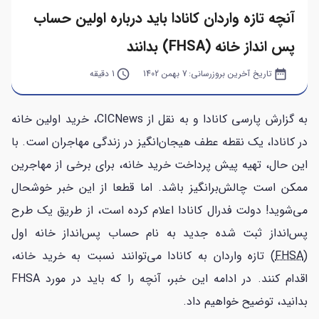
آنچه تازه واردان کانادا باید درباره اولین حساب
پس انداز خانه (FHSA) بدانند
date_range
تاریخ آخرین بروزرسانی:
7 بهمن 1402
query_builder
1 دقیقه
به گزارش پارسی کانادا و به نقل از CICNews، خرید اولین خانه
در کانادا، یک نقطه عطف هیجان‌انگیز در زندگی مهاجران است. با
این حال، تهیه پیش پرداخت خرید خانه، برای برخی از مهاجرین
ممکن است چالش‌برانگیز باشد. اما قطعا از این خبر خوشحال
می‌شوید! دولت فدرال کانادا اعلام کرده است، از طریق یک طرح
پس‌انداز ثبت شده جدید به نام حساب پس‌انداز خانه اول
(
FHSA
) تازه واردان به کانادا می‌توانند نسبت به خرید خانه،
اقدام کنند. در ادامه این خبر، آنچه را که باید در مورد FHSA
بدانید، توضیح خواهیم داد.