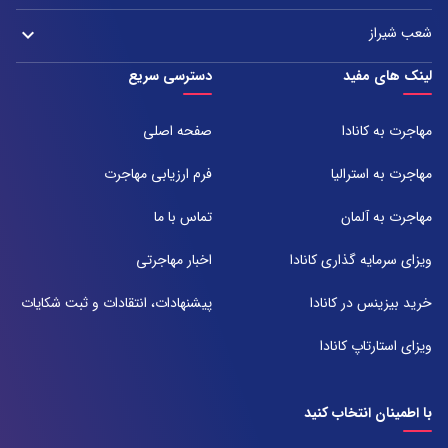
تلفن:
آدرس:
021-37972000
021-43000054
شعب شیراز
keyboard_arrow_down
مشهد، بلوار هفت تیر نبش هفت تیر ۸ برج اداری آرمیتاژ طبقه ۱۶ واحد ۱۶۰۵
تلفن:
شعبه 1
لینک های مفید
دسترسی سریع
051-31737000
آدرس:
شیراز ، خیابان ستارخان، مجتمع شیراز مال، طبقه ۶ واحد ۶۰۷
مهاجرت به کانادا
صفحه اصلی
تلفن:
071-91097097
مهاجرت به استرالیا
فرم ارزیابی مهاجرت
شعبه 2
مهاجرت به آلمان
تماس با ما
آدرس:
شیراز بلوار امیر کبیر روبروی خیابان باغ حوض ساختمان برج صنعت طبقه ۴
ویزای سرمایه گذاری کانادا
اخبار مهاجرتی
پلاک ۴۱۵
تلفن:
خرید بیزینس در کانادا
پیشنهادات، انتقادات و ثبت شکایات
071-38385357
ویزای استارتاپ کانادا
با اطمینان انتخاب کنید