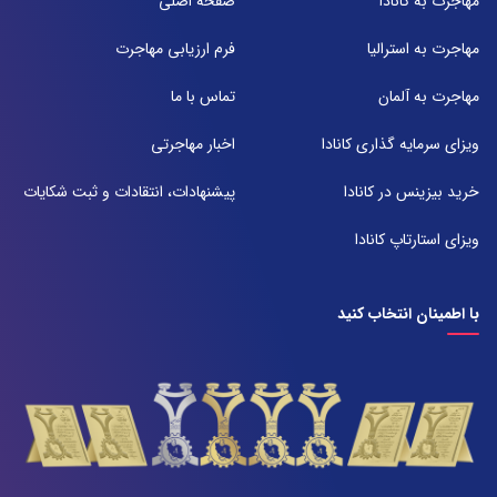
مهاجرت به کانادا
صفحه اصلی
تلفن:
071-91097097
مهاجرت به استرالیا
فرم ارزیابی مهاجرت
شعبه 2
مهاجرت به آلمان
تماس با ما
آدرس:
شیراز بلوار امیر کبیر روبروی خیابان باغ حوض ساختمان برج صنعت طبقه ۴
ویزای سرمایه گذاری کانادا
اخبار مهاجرتی
پلاک ۴۱۵
تلفن:
خرید بیزینس در کانادا
پیشنهادات، انتقادات و ثبت شکایات
071-38385357
ویزای استارتاپ کانادا
با اطمینان انتخاب کنید