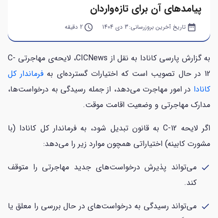
پیامدهای آن برای تازه‌واردان
date_range
تاریخ آخرین بروزرسانی:
3 دی 1404
query_builder
2 دقیقه
به گزارش پارسی کانادا به نقل از CICNews، لایحه‌‌ی مهاجرتی C-
12 در حال تصویب است که اختیارات گسترده‌ای به
فرماندار کل
کانادا
در امور مهاجرت می‌دهد، از جمله رسیدگی به درخواست‌ها،
مدارک مهاجرتی و وضعیت اقامت موقت.
اگر لایحه C-12 به قانون تبدیل شود، به فرماندار کل کانادا (با
مشورت کابینه) اختیاراتی همچون موارد زیر را می‌دهد:
می‌تواند پذیرش درخواست‌های جدید مهاجرتی را متوقف
check
کند.
می‌تواند رسیدگی به درخواست‌های در حال بررسی را معلق یا
check