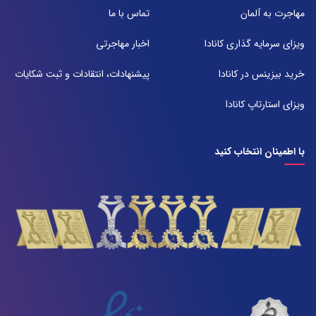
شعبه 2
مهاجرت به آلمان
تماس با ما
آدرس:
شیراز بلوار امیر کبیر روبروی خیابان باغ حوض ساختمان برج صنعت طبقه ۴
ویزای سرمایه گذاری کانادا
اخبار مهاجرتی
پلاک ۴۱۵
تلفن:
خرید بیزینس در کانادا
پیشنهادات، انتقادات و ثبت شکایات
071-38385357
ویزای استارتاپ کانادا
با اطمینان انتخاب کنید