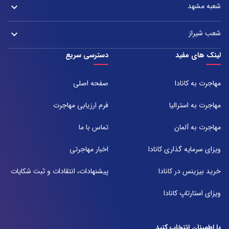
تلفن:
شعبه مشهد
keyboard_arrow_down
دفتر اصفهان: میدان آزادی، خیابان سعادت آباد، هولدینگ پارس پندار نهاد
021-37921
تلفن:
آدرس:
021-37972000
021-43000054
شعب شیراز
keyboard_arrow_down
مشهد، بلوار هفت تیر نبش هفت تیر ۸ برج اداری آرمیتاژ طبقه ۱۶ واحد ۱۶۰۵
تلفن:
شعبه 1
لینک های مفید
دسترسی سریع
051-31737000
آدرس:
شیراز ، خیابان ستارخان، مجتمع شیراز مال، طبقه ۶ واحد ۶۰۷
مهاجرت به کانادا
صفحه اصلی
تلفن:
071-91097097
مهاجرت به استرالیا
فرم ارزیابی مهاجرت
شعبه 2
مهاجرت به آلمان
تماس با ما
آدرس:
شیراز بلوار امیر کبیر روبروی خیابان باغ حوض ساختمان برج صنعت طبقه ۴
ویزای سرمایه گذاری کانادا
اخبار مهاجرتی
پلاک ۴۱۵
تلفن:
خرید بیزینس در کانادا
پیشنهادات، انتقادات و ثبت شکایات
071-38385357
ویزای استارتاپ کانادا
با اطمینان انتخاب کنید