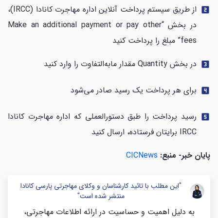
از طریق سیستم پرداخت آنلاین اداره مهاجرت کانادا (IRCC)،
looks_two
در بخش “Make an additional payment or pay other
fees” مبلغ را پرداخت کنید
در بخش Quantity مقدار مابه‌التفاوت را وارد کنید
looks_3
برای هر پرداخت یک رسید صادر می‌شود
looks_4
رسید پرداخت را طبق دستورالعملی که اداره مهاجرت کانادا
looks_5
IRCC برایتان فرستاده، ارسال کنید
پایان خبر- منبع:
CICNews
"این مطلب با تائید کارشناسان و وکلای مهاجرتی پارسی کانادا
منتشر شده است"
به دلیل اهمیت و حساسیت در ارائه اطلاعات مهاجرتی،