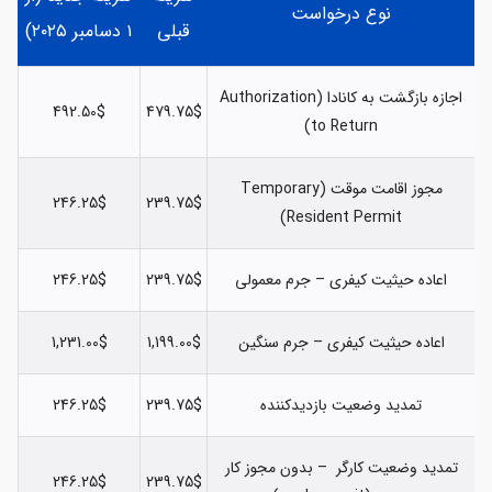
نوع درخواست
قبلی
۱ دسامبر ۲۰۲۵)
اجازه بازگشت به کانادا (Authorization
492.50$
479.75$
to Return)
مجوز اقامت موقت (Temporary
246.25$
239.75$
Resident Permit)
اعاده حیثیت کیفری – جرم معمولی
239.75$
246.25$
اعاده حیثیت کیفری – جرم سنگین
1,199.00$
1,231.00$
تمدید وضعیت بازدیدکننده
239.75$
246.25$
تمدید وضعیت کارگر – بدون مجوز کار
246.25$
239.75$