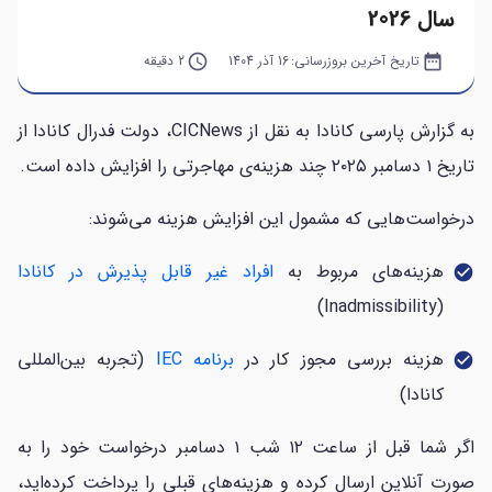
سال 2026
date_range
تاریخ آخرین بروزرسانی:
16 آذر 1404
query_builder
2 دقیقه
به گزارش پارسی کانادا به نقل از CICNews، دولت فدرال کانادا از
تاریخ ۱ دسامبر ۲۰۲۵ چند هزینه‌‌ی مهاجرتی را افزایش داده است.
درخواست‌هایی که مشمول این افزایش هزینه می‌شوند:
هزینه‌های مربوط به
افراد غیر قابل پذیرش در کانادا
check_circle
(Inadmissibility)
هزینه بررسی مجوز کار در
برنامه IEC
(تجربه بین‌المللی
check_circle
کانادا)
اگر شما قبل از ساعت ۱۲ شب ۱ دسامبر درخواست خود را به‌
صورت آنلاین ارسال کرده و هزینه‌های قبلی را پرداخت کرده‌اید،