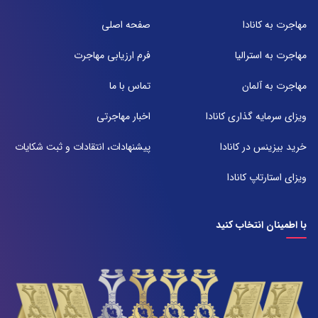
شیراز ، خیابان ستارخان، مجتمع شیراز مال، طبقه ۶ واحد ۶۰۷
مهاجرت به کانادا
صفحه اصلی
تلفن:
071-91097097
مهاجرت به استرالیا
فرم ارزیابی مهاجرت
شعبه 2
مهاجرت به آلمان
تماس با ما
آدرس:
شیراز بلوار امیر کبیر روبروی خیابان باغ حوض ساختمان برج صنعت طبقه ۴
ویزای سرمایه گذاری کانادا
اخبار مهاجرتی
پلاک ۴۱۵
تلفن:
خرید بیزینس در کانادا
پیشنهادات، انتقادات و ثبت شکایات
071-38385357
ویزای استارتاپ کانادا
با اطمینان انتخاب کنید