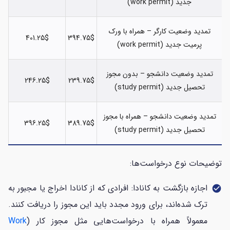
جدید (work permit)
تمدید وضعیت کارگر – همراه با ورک
401.25$
394.75$
پرمیت جدید (work permit)
تمدید وضعیت دانشجو – بدون مجوز
246.25$
239.75$
تحصیل جدید (study permit)
تمدید وضعیت دانشجو – همراه با مجوز
396.25$
389.75$
تحصیل جدید (study permit)
توضیحات نوع درخواست‌ها:
اجازه بازگشت به کانادا: افرادی که از کانادا اخراج یا مجبور به
check_circle
ترک شده‌اند، برای ورود مجدد باید این مجوز را دریافت کنند.
معمولاً همراه با درخواست‌هایی مثل مجوز کار (
Work