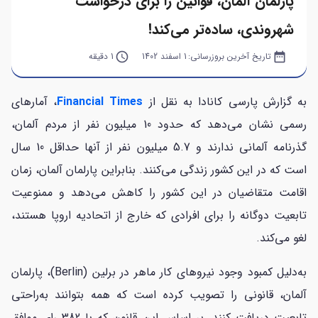
پارلمان آلمان، قوانین را برای درخواست
شهروندی، ساده‌تر می‌کند!
date_range
تاریخ آخرین بروزرسانی:
1 اسفند 1402
query_builder
1 دقیقه
به گزارش پارسی کانادا به نقل از
Financial Times
، آمارهای
رسمی نشان می‌دهد که حدود 10 میلیون نفر از مردم آلمان،
گذرنامه آلمانی ندارند و 5.7 میلیون نفر از آنها حداقل 10 سال
است که در این کشور زندگی می‌کنند. بنابراین پارلمان آلمان، زمان
اقامت متقاضیان در این کشور را کاهش می‌دهد و ممنوعیت
تابعیت دوگانه را برای افرادی که خارج از اتحادیه اروپا هستند،
لغو می‌کند.
به‌دلیل کمبود وجود نیروهای کار ماهر در برلین (Berlin)، پارلمان
آلمان، قانونی را تصویب کرده است که همه بتوانند به‌راحتی
تابعیت دریافت کنند. بر اساس این قانون که با 382 رای موافق