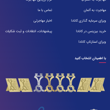
شعبه 2
مهاجرت به آلمان
تماس با ما
آدرس:
شیراز بلوار امیر کبیر روبروی خیابان باغ حوض ساختمان برج صنعت طبقه ۴
ویزای سرمایه گذاری کانادا
اخبار مهاجرتی
پلاک ۴۱۵
تلفن:
خرید بیزینس در کانادا
پیشنهادات، انتقادات و ثبت شکایات
071-38385357
ویزای استارتاپ کانادا
با اطمینان انتخاب کنید