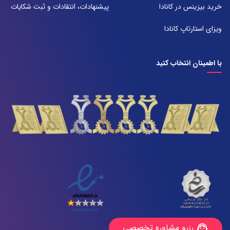
تلفن:
خرید بیزینس در کانادا
پیشنهادات، انتقادات و ثبت شکایات
071-38385357
ویزای استارتاپ کانادا
با اطمینان انتخاب کنید
رزرو مشاوره تخصصی
support_agent