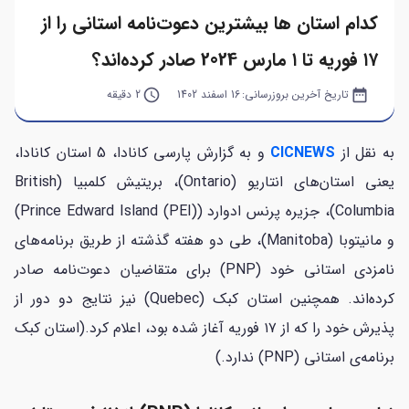
کدام استان ها بیشترین دعوت‌نامه استانی را از
۱۷ فوریه تا ۱ مارس 2024 صادر کرده‌اند؟
date_range
تاریخ آخرین بروزرسانی:
16 اسفند 1402
query_builder
2 دقیقه
به نقل از
CICNEWS
و به گزارش پارسی کانادا، 5 استان کانادا،
یعنی استان‌های انتاریو (Ontario)، بریتیش کلمبیا (British
Columbia)، جزیره پرنس ادوارد (Prince Edward Island (PEI))
و مانیتوبا (Manitoba)، طی دو هفته گذشته از طریق برنامه‌های
نامزدی استانی خود (PNP) برای متقاضیان دعوت‌نامه صادر
کرده‌اند. همچنین استان کبک (Quebec) نیز نتایج دو دور از
پذیرش خود را که از ۱۷ فوریه آغاز شده بود، اعلام کرد.(استان کبک
برنامه‌ی استانی (PNP) ندارد.)