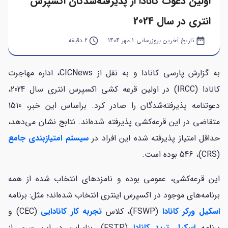
اولین دعوت کانادا از پذیرفته‌شدگان اکسپرس
انتری در سال 2024
date_range
تاریخ آخرین بروزرسانی:
1 مهر 1404
query_builder
2 دقیقه
به گزارش پارسی کانادا و به نقل از CICNews، اداره مهاجرت
کانادا (IRCC) در اولین قرعه کشی اکسپرس انتری سال 2024،
دعوتنامه پذیرفته‌شدگان را صادر کرد. براساس این خبر، 1510
متقاضی در این قرعه‌کشی پذیرفته شده‌اند. نتابج نشان می‌دهد،
حداقل امتیاز پذیرفته شده این افراد در
سیستم امتیازبندی جامع
(CRS)، 546 بوده است.
این قرعه‌کشی، عمومی بوده و نامزدهای انتخاب شده از همه
برنامه‌های موجود در اکسپرس اینتری انتخاب شده‌اند؛ مثل: برنامه
اسکیل ورکر کانادا
(FSWP)، کلاس
تجربه کار کانادایی
(CEC) و
برنامه
اسکیل ترید کانادا
(FSTP). بنابراین در این سری از