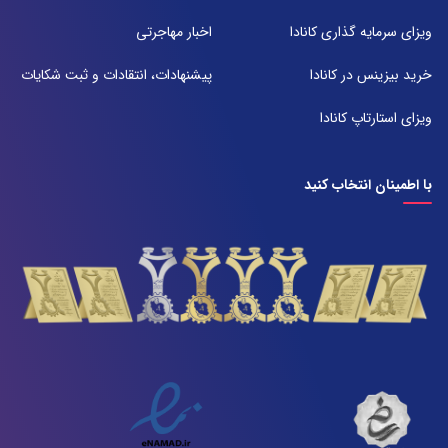
آدرس:
شیراز بلوار امیر کبیر روبروی خیابان باغ حوض ساختمان برج صنعت طبقه ۴
ویزای سرمایه گذاری کانادا
اخبار مهاجرتی
پلاک ۴۱۵
تلفن:
خرید بیزینس در کانادا
پیشنهادات، انتقادات و ثبت شکایات
071-38385357
ویزای استارتاپ کانادا
با اطمینان انتخاب کنید