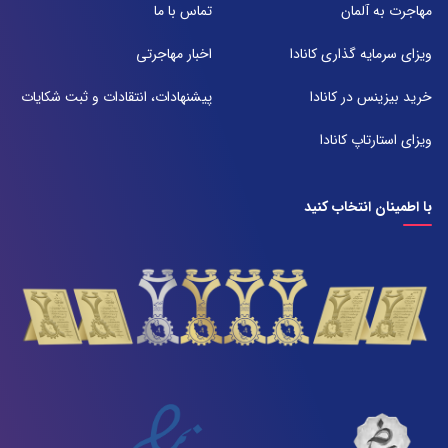
شعبه 2
مهاجرت به آلمان
تماس با ما
آدرس:
شیراز بلوار امیر کبیر روبروی خیابان باغ حوض ساختمان برج صنعت طبقه ۴
ویزای سرمایه گذاری کانادا
اخبار مهاجرتی
پلاک ۴۱۵
تلفن:
خرید بیزینس در کانادا
پیشنهادات، انتقادات و ثبت شکایات
071-38385357
ویزای استارتاپ کانادا
با اطمینان انتخاب کنید