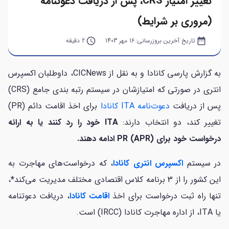
تغییر امتیاز CRS، پس از دریافت دعوتنامه
(مروری بر شرایط)
date_range
تاریخ آخرین بروزرسانی:
16 مهر 1403
query_builder
2 دقیقه
به گزارش پارسی کانادا و به نقل از CICNews، داوطلبان اکسپرس
انتری در صورتی که امتیازشان در سیستم رتبه بندی جامع (CRS)
پس از دریافت
دعوت‌نامه ITA کانادا
برای اخذ اقامت دائم (PR)
تغییر کند، دو انتخاب دارند:
ITA خود را رد کنند یا به ارائه
درخواست خود برای PR (APR) ادامه دهند.
در سیستم
اکسپرس انتری کانادا
، که درخواست‌های مهاجرت به
این کشور را از 3 برنامه کلاس اقتصادی مختلف مدیریت می‌کند
*
،
تنها راه ثبت درخواست برای اخذ
اقامت کانادا
، دریافت دعوتنامه
یا ITA، از اداره مهاجرت کانادا (IRCC) است.