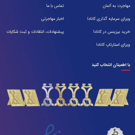
شعبه 2
مهاجرت به آلمان
تماس با ما
آدرس:
شیراز بلوار امیر کبیر روبروی خیابان باغ حوض ساختمان برج صنعت طبقه ۴
ویزای سرمایه گذاری کانادا
اخبار مهاجرتی
پلاک ۴۱۵
تلفن:
خرید بیزینس در کانادا
پیشنهادات، انتقادات و ثبت شکایات
071-38385357
ویزای استارتاپ کانادا
با اطمینان انتخاب کنید