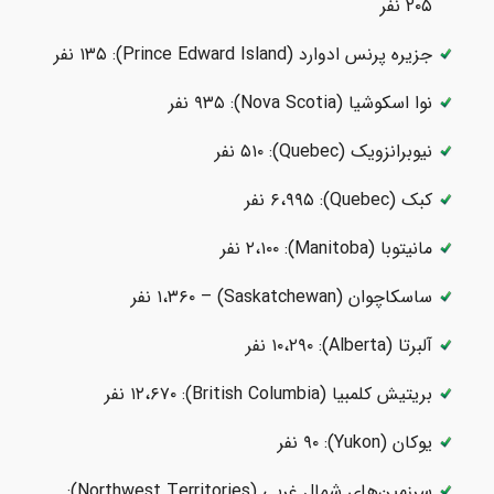
۲۰۵ نفر
جزیره پرنس ادوارد (Prince Edward Island): ۱۳۵ نفر
نوا اسکوشیا (Nova Scotia): ۹۳۵ نفر
نیوبرانزویک (Quebec): ۵۱۰ نفر
کبک (Quebec): ۶،۹۹۵ نفر
مانیتوبا (Manitoba): ۲،۱۰۰ نفر
ساسکاچوان (Saskatchewan) – ۱،۳۶۰ نفر
آلبرتا (Alberta): ۱۰،۲۹۰ نفر
بریتیش کلمبیا (British Columbia): ۱۲،۶۷۰ نفر
یوکان (Yukon): ۹۰ نفر
سرزمین‌های شمال غربی (Northwest Territories):