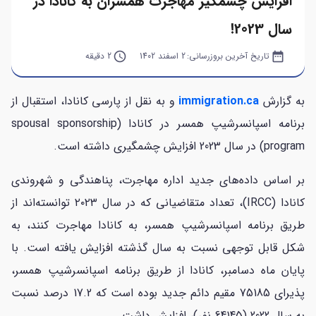
افزایش چشمگیر مهاجرت همسران به کانادا در
سال 2023!
date_range
تاریخ آخرین بروزرسانی:
2 اسفند 1402
query_builder
2 دقیقه
به گزارش
immigration.ca
و به نقل از پارسی کانادا، استقبال از
برنامه اسپانسرشیپ همسر در کانادا (spousal sponsorship
program) در سال 2023 افزایش چشمگیری داشته است.
بر اساس داده‌های جدید اداره مهاجرت، پناهندگی و شهروندی
کانادا (IRCC)، تعداد متقاضیانی که در سال ۲۰۲۳ توانسته‌اند از
طریق برنامه اسپانسرشیپ همسر، به کانادا مهاجرت کنند، به
شکل قابل توجهی نسبت به سال گذشته افزایش یافته است. با
پایان ماه دسامبر، کانادا از طریق برنامه اسپانسرشیپ همسر،
پذیرای 75185 مقیم دائم جدید بوده است که 17.2 درصد نسبت
به سال 2022 (64145 نفر)، افزایش داشت.