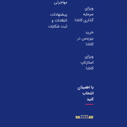
مهاجرتی
071-38385357
ویزای
سرمایه
پیشنهادات،
گذاری کانادا
انتقادات و
ثبت شکایات
خرید
بیزینس در
کانادا
ویزای
استارتاپ
کانادا
با اطمینان
انتخاب
کنید