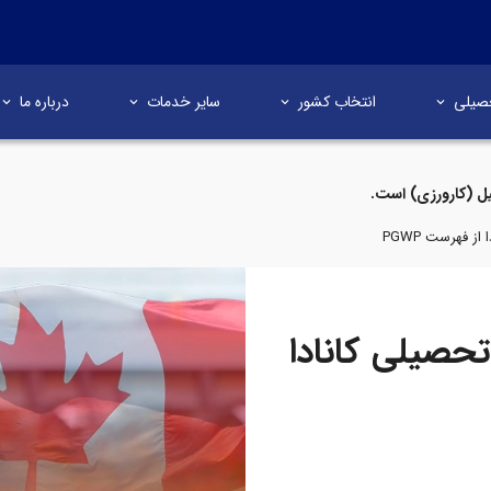
صیلی
انتخاب کشور
سایر خدمات
درباره ما
ل (کارورزی) است.
ز فهرست PGWP
حصیلی کانادا