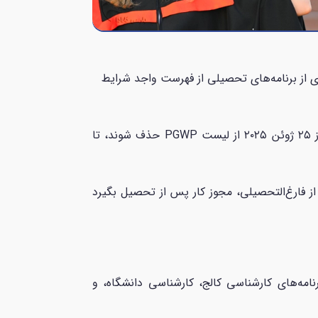
بسیاری از برنامه‌های تحصیلی از فهرست واجد شرایط
طبق اطلاعیه‌ای که در تاریخ ۴ جولای ۲۰۲۵ در سایت اداره مهاجرت کانادا (IRCC) منتشر شده، رشته‌هایی که قرار بود از ۲۵ ژوئن ۲۰۲۵ از لیست PGWP حذف شوند، تا
همچنان می‌تواند بعد از فارغ‌التحصیلی، مجوز کار پس از تحصیل بگیرد
رنامه‌های کارشناسی کالج، کارشناسی دانشگاه، و