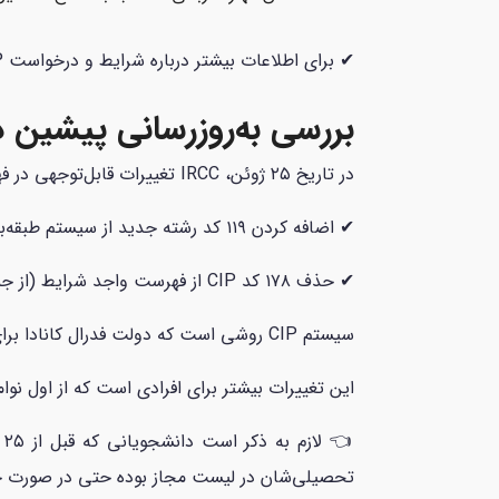
✔ برای اطلاعات بیشتر درباره شرایط و درخواست PGWP، صفحه
بررسی به‌روزرسانی پیشین در 
در تاریخ ۲۵ ژوئن، IRCC تغییرات قابل‌توجهی در فهرست برنامه‌های آموزشی واجد شرایط PGWP اعمال کرد که عبارت‌اند از:
✔ اضافه کردن ۱۱۹ کد رشته جدید از سیستم طبقه‌بندی برنامه‌های آموزشی Classification of Instructional Programs (CIP) به فهرست واجد شرایط PGWP؛
✔ حذف ۱۷۸ کد CIP از فهرست واجد شرایط (از جمله رشته‌های مربوط به حمل‌ونقل).
سیستم CIP روشی است که دولت فدرال کانادا برای طبقه‌بندی برنامه‌های آموزشی بر اساس محتوای برنامه درسی، نه نام برنامه، استفاده می‌کند.
این تغییرات بیشتر برای افرادی است که از اول نوامبر ۲۰۲۴ به بعد برای مجوز تحصیل اقدام کرده‌اند و در مقاطع پایین‌تر از لیسانس تحصیل 
تحصیلی‌شان در لیست مجاز بوده حتی در صورت حذف مجدد