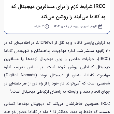
IRCC شرایط لازم را برای مسافرین دیجیتال که
به کانادا می‌آیند را روشن می‌کند
date_range
تاریخ آخرین بروزرسانی:
1 مهر 1404
query_builder
2 دقیقه
به گزارش پارسی کانادا و به نقل از CICNews، در اطلاعیه‌ای که در
30 ژانویه منتشر شد، اداره مهاجرت، پناهندگان و شهروندی کانادا
(IRCC)، جزئیات خاصی را برای دیجیتال نومَدها یا مسافرین
دیجیتال کانادایی روشن کرده است. بر اساس تعریف اداره
مهاجرت کانادا، منظور از دیجیتال نومَد (Digital Nomads)
شخصی است که “می‌تواند کار خود را از راه دور از هر نقطه‌ای در
جهان انجام دهد و وابسته به راه‌های ارتباطی دیجیتال است.”
IRCC همچنین خاطرنشان می‌کند که دیجیتال نومَدها کسانی
هستند که «فقط به مدت حداکثر تا 6 ماه در کانادا حضور خواهند