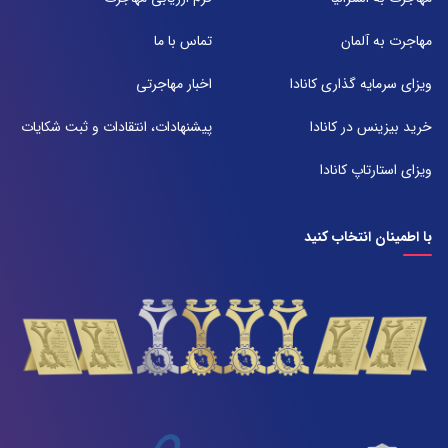
شعبه 2
مهاجرت به آلمان
تماس با ما
آدرس:
شیراز بلوار امیر کبیر روبروی خیابان باغ حوض ساختمان برج صنعت طبقه ۴
ویزای سرمایه گذاری کانادا
اخبار مهاجرتی
پلاک ۴۱۵
تلفن:
خرید بیزینس در کانادا
پیشنهادات، انتقادات و ثبت شکایات
071-38385357
ویزای استارتاپ کانادا
با اطمینان انتخاب کنید