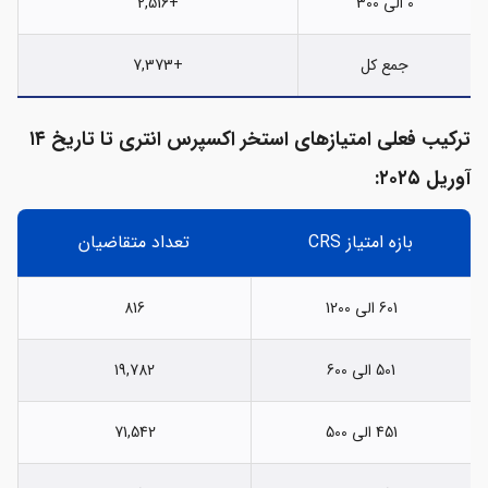
0 الی 300
+2,516
جمع کل
+7,373
ترکیب فعلی امتیازهای استخر اکسپرس انتری تا تاریخ ۱۴
آوریل ۲۰۲۵:
بازه امتیاز CRS
تعداد متقاضیان
601 الی 1200
816
501 الی 600
19,782
451 الی 500
71,542