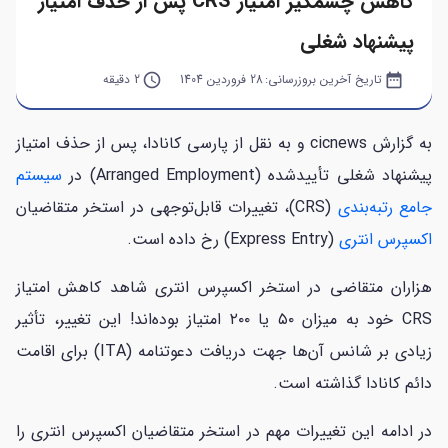
کاهش چشمگیر امتیاز CRS پس از حذف امتیاز
پیشنهاد شغلی
date_range
تاریخ آخرین بروزرسانی:
28 فروردین 1404
query_builder
2 دقیقه
به گزارش cicnews و به نقل از پارسی کانادا، پس از حذف امتیاز
پیشنهاد شغلی تأییدشده (Arranged Employment) در
سیستم
جامع رتبه‌بندی
(CRS)، تغییرات قابل‌توجهی در استخر متقاضیان
اکسپرس انتری
(Express Entry) رخ داده است.
هزاران متقاضی در استخر اکسپرس انتری شاهد کاهش امتیاز
CRS خود به میزان ۵۰ یا ۲۰۰ امتیاز بوده‌اند! این تغییر، تأثیر
زیادی بر شانس آن‌ها جهت دریافت دعوتنامه (ITA) برای اقامت
دائم کانادا گذاشته است.
در ادامه این تغییرات مهم در استخر متقاضیان اکسپرس انتری را