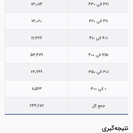
421 الی 430
13,084
411 الی 420
13,020
401 الی 410
12,326
351 الی 400
53,479
301 الی 350
22,799
0 الی 300
8,563
جمع کل
244,282
نتیجه‌گیری