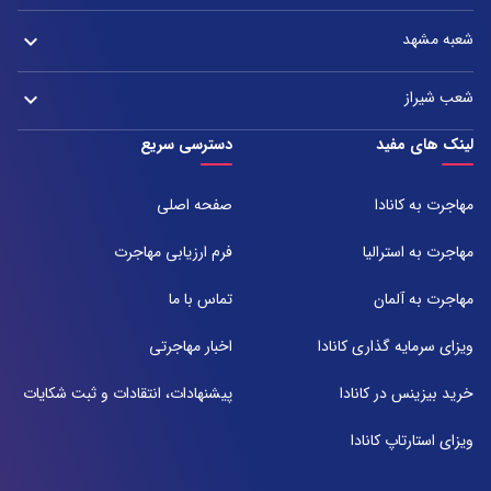
شعبه تهران : خیابان ولیعصر، بین چهار راه پسیان و زعفرانیه – پلاک 2880
آدرس:
تلفن:
شعبه مشهد
keyboard_arrow_down
دفتر اصفهان: میدان آزادی، خیابان سعادت آباد، هولدینگ پارس پندار نهاد
021-37921
تلفن:
آدرس:
021-37972000
021-43000054
شعب شیراز
keyboard_arrow_down
مشهد، بلوار هفت تیر نبش هفت تیر ۸ برج اداری آرمیتاژ طبقه ۱۶ واحد ۱۶۰۵
تلفن:
شعبه 1
لینک های مفید
دسترسی سریع
051-31737000
آدرس:
شیراز ، خیابان ستارخان، مجتمع شیراز مال، طبقه ۶ واحد ۶۰۷
مهاجرت به کانادا
صفحه اصلی
تلفن:
071-91097097
مهاجرت به استرالیا
فرم ارزیابی مهاجرت
شعبه 2
مهاجرت به آلمان
تماس با ما
آدرس:
شیراز بلوار امیر کبیر روبروی خیابان باغ حوض ساختمان برج صنعت طبقه ۴
ویزای سرمایه گذاری کانادا
اخبار مهاجرتی
پلاک ۴۱۵
تلفن:
خرید بیزینس در کانادا
پیشنهادات، انتقادات و ثبت شکایات
071-38385357
ویزای استارتاپ کانادا