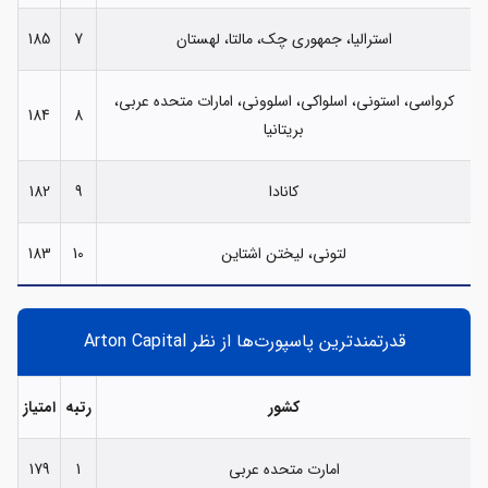
استرالیا، جمهوری چک، مالتا، لهستان
7
185
کرواسی، استونی، اسلواکی، اسلوونی، امارات متحده عربی،
184
8
بریتانیا
کانادا
9
182
لتونی، لیختن اشتاین
10
183
قدرتمندترین پاسپورت‌ها از نظر Arton Capital
کشور
رتبه
امتیاز
امارت متحده عربی
1
179