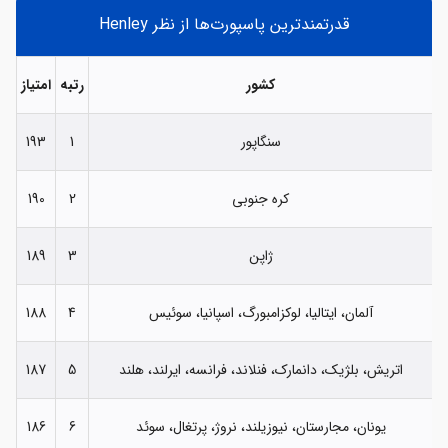
قدرتمندترین پاسپورت‌ها از نظر Henley
کشور
رتبه
امتیاز
سنگاپور
1
193
کره جنوبی
2
190
ژاپن
3
189
آلمان، ایتالیا، لوکزامبورگ، اسپانیا، سوئیس
4
188
اتریش، بلژیک، دانمارک، فنلاند، فرانسه، ایرلند، هلند
5
187
یونان، مجارستان، نیوزیلند، نروژ، پرتغال، سوئد
6
186