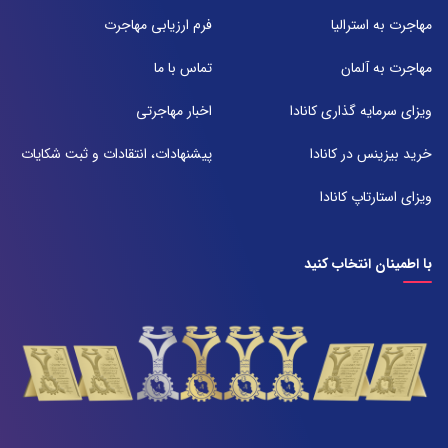
071-91097097
مهاجرت به استرالیا
فرم ارزیابی مهاجرت
شعبه 2
مهاجرت به آلمان
تماس با ما
آدرس:
شیراز بلوار امیر کبیر روبروی خیابان باغ حوض ساختمان برج صنعت طبقه ۴
ویزای سرمایه گذاری کانادا
اخبار مهاجرتی
پلاک ۴۱۵
تلفن:
خرید بیزینس در کانادا
پیشنهادات، انتقادات و ثبت شکایات
071-38385357
ویزای استارتاپ کانادا
با اطمینان انتخاب کنید