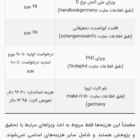
ویزای ملی آلمان نوع D
75 یورو
(طبق اطلاعات سایت handbookgermany)
اقامت کوتاه‌مدت تحقیقاتی
75 یورو
(طبق اطلاعات سایت schengenvisainfo)
درخواست اولیه: تا 110 یورو
ویزای PhD
تمدید درخواست: تا 100
(طبق اطلاعات سایت findaphd)
یورو
بلو کارت اروپا
هزینه استاندارد: 92.30 دلار
(طبق اطلاعات سایت make-it-in-
تعویض کارت: 13.95 دلار
germany)
مطمئناً این هزینه‌ها فقط مربوط به اخذ ویزاهای مرتبط با تحقیق
و پژوهش هستند و شامل سایر هزینه‌های اساسی نمی‌شوند.