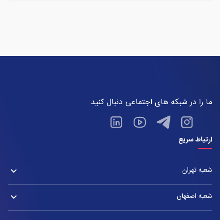
ما را در شبکه های اجتماعی دنبال کنید
ارتباط سریع
شعبه تهران
keyboard_arrow_down
شعبه زعفرانیه
شعبه اصفهان
keyboard_arrow_down
آدرس:
شعبه تهران : خیابان ولیعصر، بین چهار راه پسیان و زعفرانیه – پلاک 2880
آدرس: