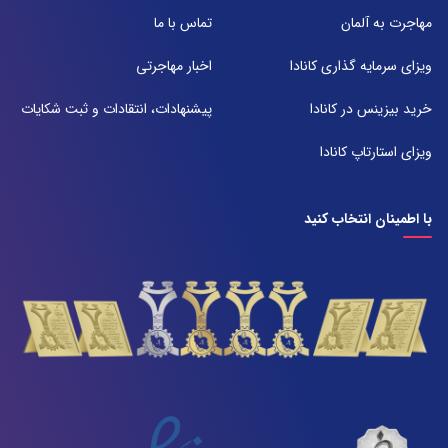
شعبه 2
مهاجرت به آلمان
تماس با ما
آدرس:
شیراز بلوار امیر کبیر روبروی خیابان باغ حوض ساختمان برج صنعت طبقه ۴
ویزای سرمایه گذاری کانادا
اخبار مهاجرتی
پلاک ۴۱۵
تلفن:
خرید بیزینس در کانادا
پیشنهادات، انتقادات و ثبت شکایات
071-38385357
ویزای استارتاپ کانادا
با اطمینان انتخاب کنید