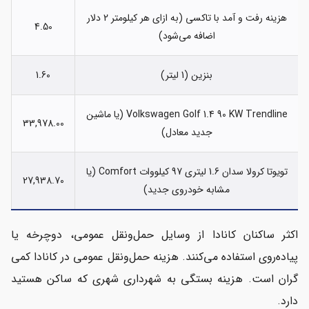
هزینه رفت و آمد با تاکسی (به ازای هر کیلومتر 2 دلار
4.50
اضافه می‌شود)
بنزین (1 لیتر)
1.60
Volkswagen Golf 1.4 90 KW Trendline (یا ماشین
33,978.00
جدید معادل)
تویوتا کرولا سدان 1.6 لیتری 97 کیلووات Comfort (یا
27,938.70
مشابه خودروی جدید)
اکثر ساکنان کانادا از وسایل حمل‌ونقل عمومی، دوچرخه یا
پیاده‌روی استفاده می‌کنند. هزینه حمل‌ونقل عمومی در کانادا کمی
گران است. هزینه بستگی به شهرداری شهری که ساکن هستید
دارد.