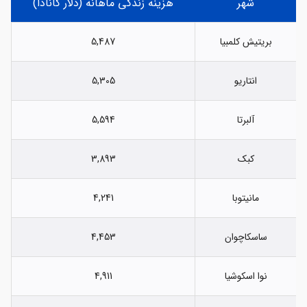
شهر
هزینه زندگی ماهانه (دلار کانادا)
بریتیش کلمبیا
5,487
انتاریو
5,305
آلبرتا
5,594
کبک
3,893
مانیتوبا
4,241
ساسکاچوان
4,453
نوا اسکوشیا
4,911