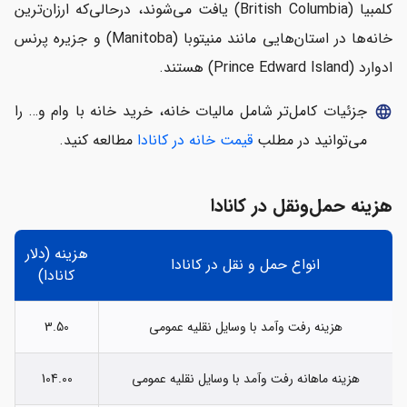
کلمبیا (British Columbia) یافت می‌شوند، درحالی‌که ارزان‌ترین
خانه‌ها در استان‌هایی مانند منیتوبا (Manitoba) و جزیره پرنس
ادوارد (Prince Edward Island) هستند.
جزئیات کامل‌تر شامل مالیات خانه، خرید خانه با وام و… را
language
می‌توانید در مطلب
قیمت خانه در کانادا
مطالعه کنید.
هزینه حمل‌ونقل در کانادا
هزینه (دلار
انواع حمل و نقل در کانادا
کانادا)
هزینه رفت وآمد با وسایل نقلیه عمومی
3.50
هزینه ماهانه رفت وآمد با وسایل نقلیه عمومی
104.00