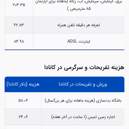
برق، گرمایش، سرمایش، آب، زباله (ماهانه برای آپارتمان
203.35
85 مترمربعی )
تعرفه هر دقیقه تلفن همراه
62.83
اینترنت ADSL
84.98
هزینه تفریحات و سرگرمی در کانادا
ورزش و تفریحات در کانادا
هزینه (دلار کانادا)
باشگاه بدنسازی (هزینه ماهانه برای هر بزرگسال)
58.06
اجاره زمین تنیس (1 ساعت در آخر هفته)
24.06