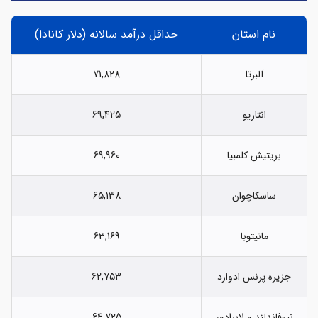
نام استان
حداقل درآمد سالانه (دلار کانادا)
آلبرتا
71,828
انتاریو
69,425
بریتیش کلمبیا
69,960
ساسکاچوان
65,138
مانیتوبا
63,169
جزیره پرنس ادوارد
62,753
نیوفاندلند و لابرادور
64,725