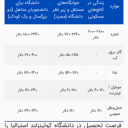
زندگی در
خوابگاه‌های
دانشگاه برای
موارد
کالج‌های
مستقل و زیر نظر
دانشجویان متاهل (دو
مسکونی
دانشگاه (مجرد)
بزرگسال و یک کودک)
2000-2800
اجاره
720-2240 دلار
1800-2640 دلار
دلار
گاز، برق،
-
150-175 دلار
220-400 دلار
آب
غذا
-
560-1120 دلار
1120-1400 دلار
موبایل /
60-120 دلار
60-120 دلار
120-240 دلار
اینترنت
حمل‌ونقل
120 دلار
120 دلار
240-360 دلار
عمومی
فرصت تحصیل در دانشگاه کوئینزلند استرالیا را