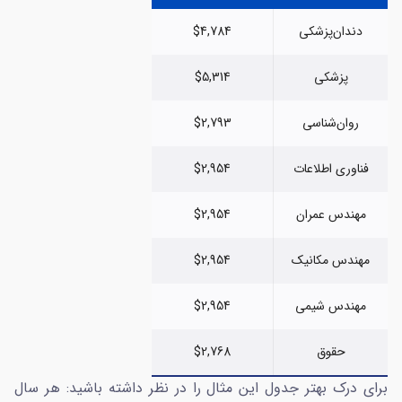
دندان‌پزشکی
$4,784
پزشکی
$5,314
روان‌شناسی
$2,793
فناوری اطلاعات
$2,954
مهندس عمران
$2,954
مهندس مکانیک
$2,954
مهندس شیمی
$2,954
حقوق
$2,768
برای درک بهتر جدول این مثال را در نظر داشته باشید: هر سال