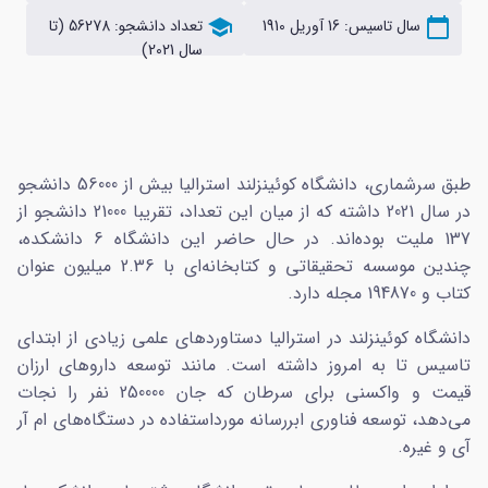
calendar_today
سال تاسیس: 16 آوریل 1910
school
تعداد دانشجو: 56278 (تا
سال 2021)
طبق سرشماری، دانشگاه کوئینزلند استرالیا بیش از 56000 دانشجو
در سال 2021 داشته که از میان این تعداد، تقریبا 21000 دانشجو از
137 ملیت بوده‌اند. در حال حاضر این دانشگاه 6 دانشکده،
چندین موسسه تحقیقاتی و کتابخانه‌ای با 2.36 میلیون عنوان
کتاب و 194870 مجله دارد.
دانشگاه کوئینزلند در استرالیا دستاوردهای علمی زیادی از ابتدای
تاسیس تا به امروز داشته است. مانند توسعه داروهای ارزان
قیمت و واکسنی برای سرطان که جان 250000 نفر را نجات
می‌دهد، توسعه فناوری ابررسانه مورداستفاده در دستگاه‌های ام آر
آی و غیره.