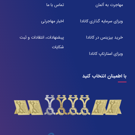
مهاجرت به آلمان
تماس با ما
شعبه 2
آدرس:
ویزای سرمایه گذاری کانادا
اخبار مهاجرتی
شیراز بلوار امیر کبیر روبروی خیابان باغ حوض ساختمان برج
صنعت طبقه ۴ پلاک ۴۱۵
تلفن:
خرید بیزینس در کانادا
پیشنهادات، انتقادات و ثبت
071-38385357
شکایات
ویزای استارتاپ کانادا
با اطمینان انتخاب کنید