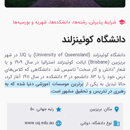
school
شرایط پذیرش، رشته‌ها، دانشکده‌ها، شهریه و بورسیه‌ها
دانشگاه کوئینزلند
دانشگاه کوئینزلند (University of Queensland) یا UQ در شهر
بریزبین (Brisbane) ایالت کوئینزلند استرالیا در سال 1909 و با
شعار "دانش و کار سخت" تاسیس شد. دانشگاهی که کلاس‌های
درس خود را با 83 دانشجو در 3 دانشکده در سال 1911 آغاز کرد،
حالا تبدیل به یکی از
برترین موسسات آموزشی دنیا شده که به
رهبری در تدریس و تحقیق مشهور است.
location_on
مکان: بریزبین
star
رتبه جهانی: 50
domain
نوع دانشگاه: دولتی
language
www.uq.edu.au