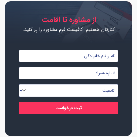
از مشاوره تا اقامت
کنارتان هستیم. کافیست فرم مشاوره را پر کنید.
نام
و
شماره
نام
موبایل
خانوادگی
تابعیت
*
*
*