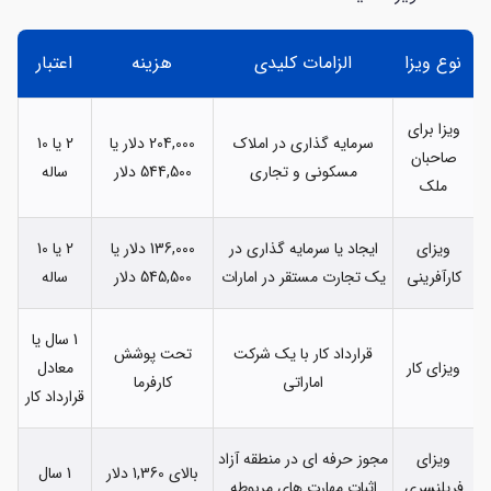
نوع ویزا
الزامات کلیدی
هزینه
اعتبار
ویزا برای
سرمایه گذاری در املاک
204,000 دلار یا
2 یا 10
صاحبان
مسکونی و تجاری
544,500 دلار
ساله
ملک
ویزای
ایجاد یا سرمایه گذاری در
136,000 دلار یا
2 یا 10
کارآفرینی
یک تجارت مستقر در امارات
545,500 دلار
ساله
1 سال یا
قرارداد کار با یک شرکت
تحت پوشش
ویزای کار
معادل
اماراتی
کارفرما
قرارداد کار
ویزای
مجوز حرفه ای در منطقه آزاد
بالای 1,360 دلار
1 سال
فریلنسری
اثبات مهارت های مربوطه