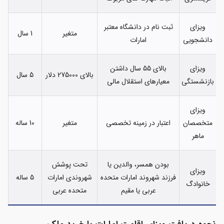
ویزای
ثبت نام در دانشگاه معتبر
متغیر
1 سال
دانشجویی
امارات
ویزای
بالای 55 سال داشتن
بالای 275000 دلار
5 سال
بازنشستگی
معیارهای استقلال مالی
ویزای
متخصصان
اعتبار در زمینه تخصصی
متغیر
10 ساله
ماهر
بودن همسر، والدین یا
تحت پوشش
ویزای
فرزند شهروند امارات متحده
شهروندی امارات
5 ساله
خانوادگ
عربی یا مقیم
متحده عربی