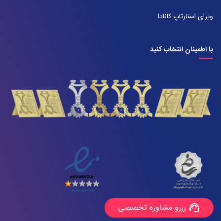
071-38385357
ویزای استارتاپ کانادا
با اطمینان انتخاب کنید
رزرو مشاوره تخصصی
support_agent