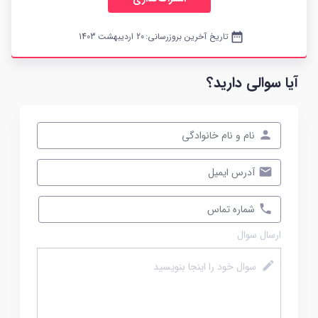
date_range
تاریخ آخرین بروزرسانی:
20 اردیبهشت 1403
آیا سوالی دارید؟
ارسال سوال